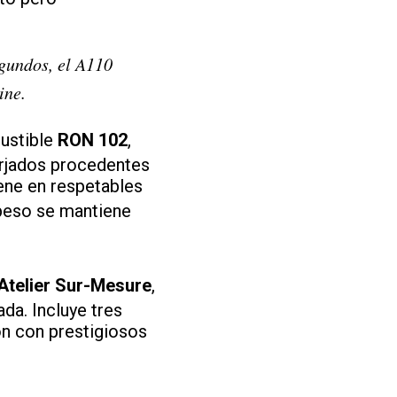
gundos, el A110
ine.
ustible
RON 102
,
orjados procedentes
ene en respetables
 peso se mantiene
Atelier Sur-Mesure
,
da. Incluye tres
ón con prestigiosos