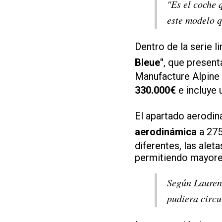
"Es el coche 
este modelo q
Dentro de la serie l
Bleue"
, que presen
Manufacture Alpine 
330.000€
e incluye 
El apartado aerodi
aerodinámica
a 275
diferentes, las alet
permitiendo mayores
Según Laurent
pudiera circu