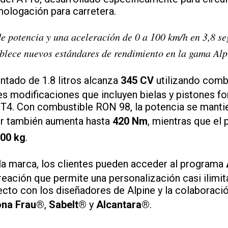
ologación para carretera.
 potencia y una aceleración de 0 a 100 km/h en 3,8 se
blece nuevos estándares de rendimiento en la gama Alp
ntado de 1.8 litros alcanza
345 CV
utilizando comb
es modificaciones que incluyen bielas y pistones f
T4. Con combustible RON 98, la potencia se manti
or también aumenta hasta
420 Nm
, mientras que el
100 kg
.
la marca, los clientes pueden acceder al programa
eación que permite una personalización casi ilimita
recto con los diseñadores de Alpine y la colaboraci
ona Frau®
,
Sabelt®
y
Alcantara®
.