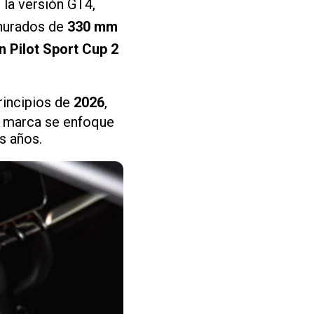
la versión GT4,
ranurados de
330 mm
n Pilot Sport Cup 2
rincipios de
2026
,
a marca se enfoque
s años.