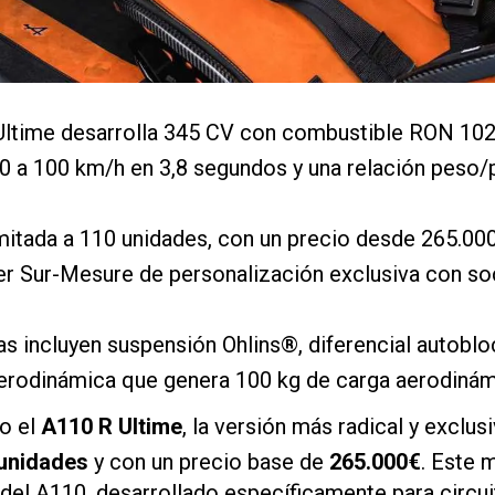
Ultime desarrolla 345 CV con combustible RON 102
0 a 100 km/h en 3,8 segundos y una relación peso/
imitada a 110 unidades, con un precio desde 265.000€
er Sur-Mesure de personalización exclusiva con s
s incluyen suspensión Ohlins®, diferencial autoblo
aerodinámica que genera 100 kg de carga aerodinám
o el
A110 R Ultime
, la versión más radical y exclus
unidades
y con un precio base de
265.000€
. Este 
a del A110, desarrollado específicamente para circu