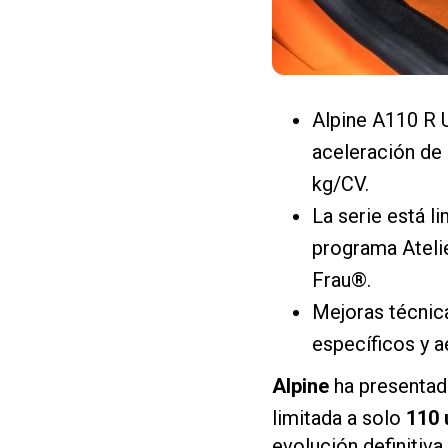
Alpine A110 R 
aceleración de 
kg/CV.
La serie está l
programa Ateli
Frau®.
Mejoras técnica
específicos y 
Alpine
ha presentad
limitada a solo
110 
evolución definitiv