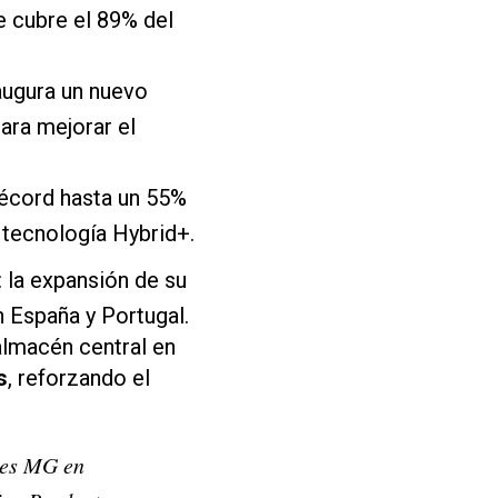
 cubre el 89% del
augura un nuevo
ara mejorar el
récord hasta un 55%
 tecnología Hybrid+.
: la expansión de su
 España y Portugal.
lmacén central en
s
, reforzando el
hes MG en