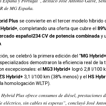
n España y Portugal”, destacó José Antonio Galve, Sen
R de MG España.
rid Plus
se convierte en el tercer modelo híbrido d
 Hybrid+
, completando una oferta que cubre el
89%
ercado español234 CV de potencia combinada
y 
m
.
ción, se celebró la primera edición del
"MG Hybrid+
specializados demostraron la eficiencia real de la 
on excepcionales: el
MG3 Hybrid+
logró 2,8 l/100
ZS Hybrid+
3,1 l/100 km (38% menos) y el
HS Hybr
 la homologación WLTP).
Hybrid Plus ofrece consumos de diésel, prestaciones d
e eléctrico, sin cables ni esperas”, concluyó José Anto