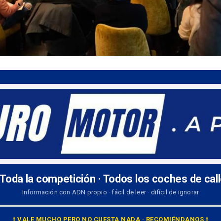
 Toda la competición · Todos los coches de cal
Información con ADN propio · fácil de leer · difícil de ignorar
⭡ VALE MUCHO PERO NO CUESTA NADA · RECOMIÉNDANOS ⭡