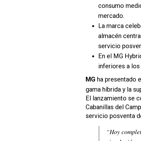
consumo medio 
mercado.
La marca celeb
almacén central
servicio posven
En el MG Hybri
inferiores a lo
MG
ha presentado 
gama híbrida y la s
El lanzamiento se 
Cabanillas del Cam
servicio posventa d
“Hoy complet