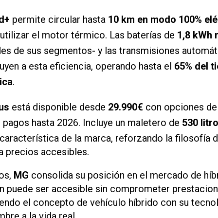
d+
permite circular hasta
10 km en modo 100% elé
utilizar el motor térmico. Las baterías de
1,8 kWh 
es de sus segmentos- y las transmisiones automáti
uyen a esta eficiencia, operando hasta el
65% del t
ica
.
us
está disponible desde
29.990€
con opciones de 
r pagos hasta 2026. Incluye un maletero de
530 litr
característica de la marca, reforzando la filosofía
 precios accesibles.
los,
MG
consolida su posición en el mercado de hí
ión puede ser accesible sin comprometer prestacion
niendo el concepto de vehículo híbrido con su tecn
mbre a la vida real.