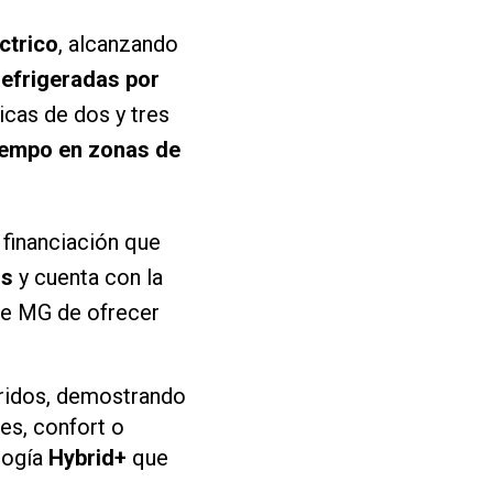
ctrico
, alcanzando
refrigeradas por
cas de dos y tres
iempo en zonas de
financiación que
os
y cuenta con la
 de MG de ofrecer
bridos, demostrando
es, confort o
ología
Hybrid+
que