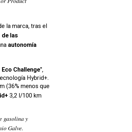
ior Product
e la marca, tras el
 de las
una
autonomía
 Eco Challenge"
,
tecnología Hybrid+.
 km (36% menos que
id+
3,2 l/100 km
e gasolina y
nio Galve.