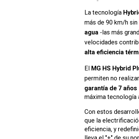
La tecnología
Hybri
más de 90 km/h sin 
agua
-las más grand
velocidades contrib
alta eficiencia térm
El
MG HS Hybrid Pl
permiten no realiza
garantía de 7 años
máxima tecnología a
Con estos desarrol
que la electrificac
eficiencia, y redefi
lleva el "+" de su no