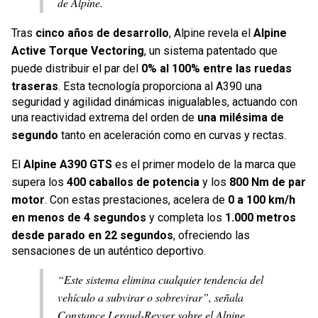
de Alpine.
Tras
cinco años de desarrollo
, Alpine revela el
Alpine
Active Torque Vectoring
, un sistema patentado que
puede distribuir el par del
0% al 100% entre las ruedas
traseras
. Esta tecnología proporciona al A390 una
seguridad y agilidad dinámicas inigualables, actuando con
una reactividad extrema del orden de
una milésima de
segundo
tanto en aceleración como en curvas y rectas.
El
Alpine A390 GTS
es el primer modelo de la marca que
supera los
400 caballos de potencia
y los
800 Nm de par
motor
. Con estas prestaciones, acelera de
0 a 100 km/h
en menos de 4 segundos
y completa los
1.000 metros
desde parado en 22 segundos
, ofreciendo las
sensaciones de un auténtico deportivo.
“Este sistema elimina cualquier tendencia del
vehículo a subvirar o sobrevirar”, señala
Constance Leraud-Reyser sobre el Alpine