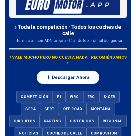
› Toda la competición · Todos los coches de
calle
Información con ADN propio · fácil de leer · difícil de ignorar
⭡ VALE MUCHO PERO NO CUESTA NADA · RECOMIÉNDANOS
⭡
⬇ Descargar Ahora
COMPETICIÓN
F1
WRC
ERC
S-CER
CERA
CERT
OFF ROAD
MONTAÑA
CIRCUITOS
KARTING
HISTÓRICOS
REGIONAL
NOTICIAS
COCHES DE CALLE
COMBUSTIÓN