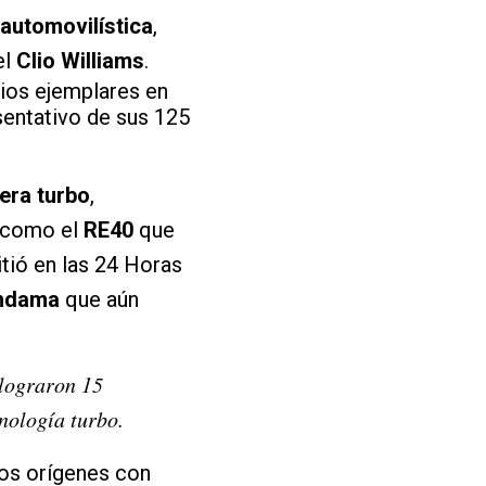
 automovilística
,
el
Clio Williams
.
ios ejemplares en
entativo de sus 125
 era turbo
,
 como el
RE40
que
ió en las 24 Horas
andama
que aún
 lograron 15
cnología turbo.
los orígenes con