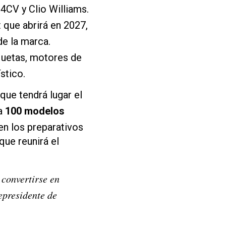
4CV y Clio Williams.
 que abrirá en 2027,
e la marca.
quetas, motores de
stico.
ue tendrá lugar el
ta
100 modelos
en los preparativos
que reunirá el
 convertirse en
epresidente de