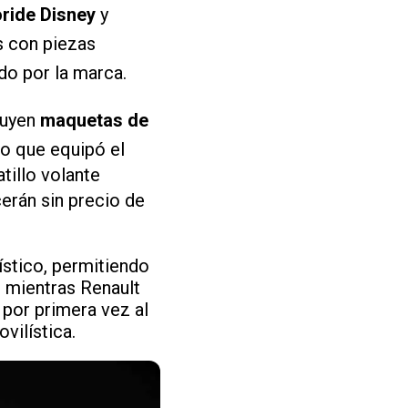
oride Disney
y
s con piezas
do por la marca.
luyen
maquetas de
o que equipó el
tillo volante
erán sin precio de
ístico, permitiendo
e mientras Renault
 por primera vez al
vilística.