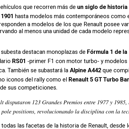
 vehículos que recorren más de
un siglo de historia
 1901
hasta modelos más contemporáneos como 
rresponden a modelos de los que Renault posee var
ervando al menos una unidad de cada modelo repres
la subesta destacan monoplazas de
Fórmula 1 de la
dario
RS01
-primer F1 con motor turbo- y modelos
ca. También se subastará la
Alpine A442
que compit
o iconos del rally como el
Renault 5 GT Turbo B
a de sus competiciones.
lt disputaron 123 Grandes Premios entre 1977 y 1985,
1 pole positions, revolucionando la disciplina con la te
todas las facetas de la historia de Renault, desde 