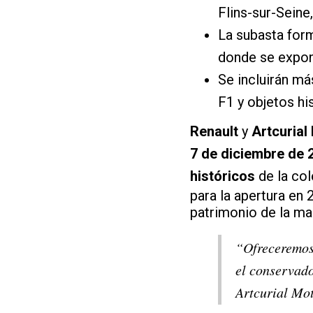
Flins-sur-Seine
La subasta form
donde se expon
Se incluirán m
F1 y objetos hi
Renault
y
Artcurial
7 de diciembre de 
históricos
de la col
para la apertura en 
patrimonio de la ma
“Ofreceremos 
el conservado
Artcurial Mo