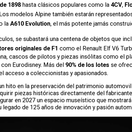
 de 1898
hasta clásicos populares como la
4CV
,
Fl
 Los modelos Alpine también estarán representado
o la
A610 Evolution
, el más potente jamás construi
ulos, se subastará una centena de objetos que inc
ores originales de F1
como el Renault Elf V6 Turb
a, cascos de pilotos y piezas insólitas como el pla
o con Eurodisney. Más del
90% de los lotes
se ofrec
 el acceso a coleccionistas y apasionados.
n hito en la preservación del patrimonio automovil
quirir piezas históricas directamente del fabricant
ugurar en 2027 un espacio museístico que mostrará
 legado de 125 años de innovación y pasión automo