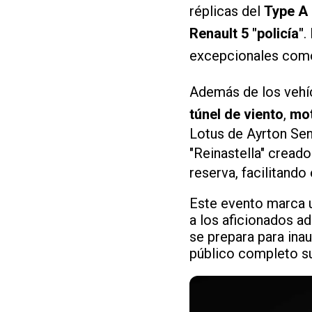
réplicas del
Type A
Renault 5 "policía"
.
excepcionales com
Además de los vehíc
túnel de viento
,
mot
Lotus de Ayrton Senn
"Reinastella" cread
reserva, facilitando
Este evento marca u
a los aficionados ad
se prepara para ina
público completo su