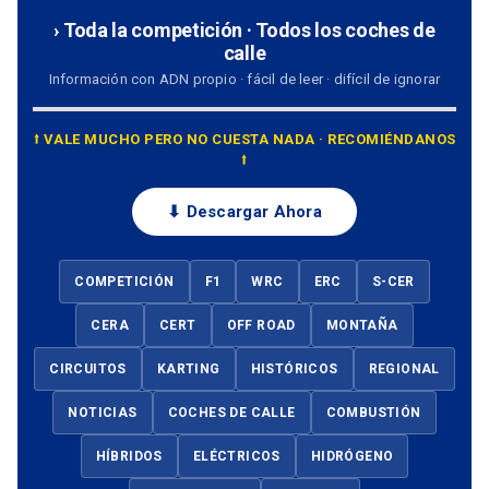
› Toda la competición · Todos los coches de
calle
Información con ADN propio · fácil de leer · difícil de ignorar
⭡ VALE MUCHO PERO NO CUESTA NADA · RECOMIÉNDANOS
⭡
⬇ Descargar Ahora
COMPETICIÓN
F1
WRC
ERC
S-CER
CERA
CERT
OFF ROAD
MONTAÑA
CIRCUITOS
KARTING
HISTÓRICOS
REGIONAL
NOTICIAS
COCHES DE CALLE
COMBUSTIÓN
HÍBRIDOS
ELÉCTRICOS
HIDRÓGENO