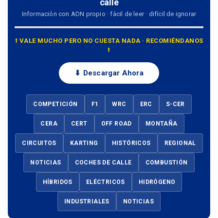
calle
Información con ADN propio · fácil de leer · difícil de ignorar
⭡ VALE MUCHO PERO NO CUESTA NADA · RECOMIÉNDANOS
⭡
⬇ Descargar Ahora
COMPETICIÓN
F1
WRC
ERC
S-CER
CERA
CERT
OFF ROAD
MONTAÑA
CIRCUITOS
KARTING
HISTÓRICOS
REGIONAL
NOTICIAS
COCHES DE CALLE
COMBUSTIÓN
HÍBRIDOS
ELÉCTRICOS
HIDRÓGENO
INDUSTRIALES
NOTICIAS