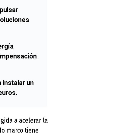
pulsar
soluciones
ergía
compensación
 instalar un
euros.
gida a acelerar la
do marco tiene