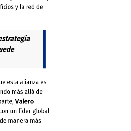
icios y la red de
estrategia
puede
ue esta alianza es
endo más allá de
parte,
Valero
con un líder global
s de manera más