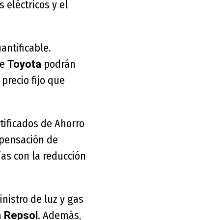
 eléctricos y el
antificable.
de
podrán
Toyota
 precio fijo que
tificados de Ahorro
mpensación de
s con la reducción
nistro de luz y gas
n
. Además,
Repsol