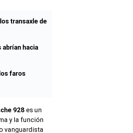
los transaxle de
s abrían hacia
los faros
sche 928
es un
rma y la función
o vanguardista