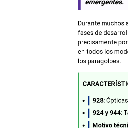
emergentes.
Durante muchos 
fases de desarrol
precisamente porq
en todos los mode
los paragolpes.
CARACTERÍSTI
928
: Óptica
924 y 944
: 
Motivo técn