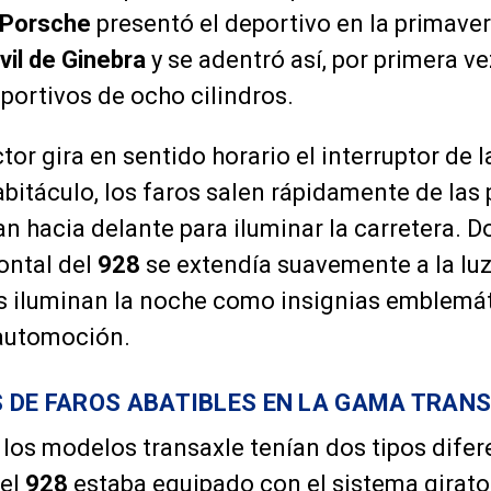
Porsche
presentó el deportivo en la primave
il de Ginebra
y se adentró así, por primera v
portivos de ocho cilindros.
or gira en sentido horario el interruptor de l
habitáculo, los faros salen rápidamente de la
an hacia delante para iluminar la carretera. 
ontal del
928
se extendía suavemente a la luz 
os iluminan la noche como insignias emblemát
 automoción.
 DE FAROS ABATIBLES EN LA GAMA TRAN
 los modelos transaxle tenían dos tipos difer
 el
928
estaba equipado con el sistema girato