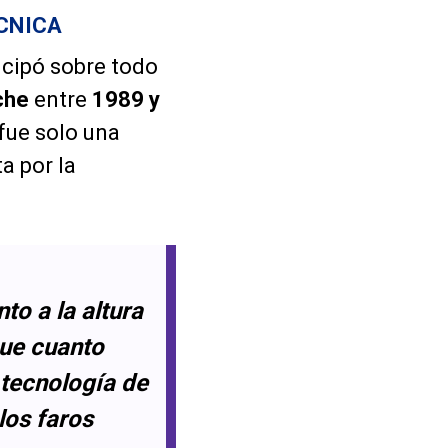
ÉCNICA
icipó sobre todo
che
entre
1989 y
 fue solo una
a por la
to a la altura
que cuanto
 tecnología de
los faros