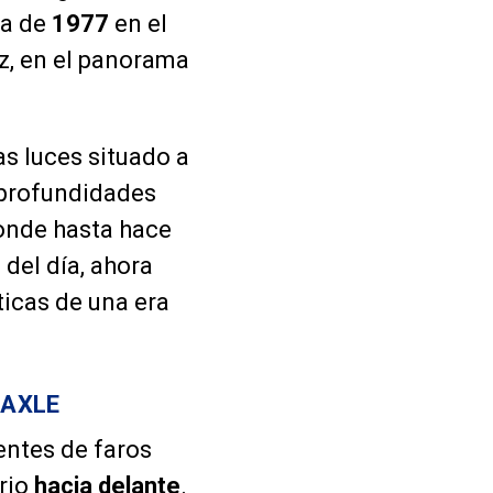
ra de
1977
en el
ez, en el panorama
as luces situado a
s profundidades
Donde hasta hace
del día, ahora
icas de una era
SAXLE
entes de faros
rio
hacia delante
.