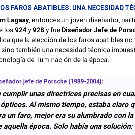
 LOS FAROS ABATIBLES: UNA NECESIDAD T
rm Lagaay
, entonces un joven diseñador, part
de los
924
y
928
y fue
Diseñador Jefe de Pors
lica que la elección de los faros abatibles no
, sino también una necesidad técnica impuest
tecnología de iluminación de la época.
iseñador jefe de
Porsche
(1989-2004):
cumplir unas directrices precisas en cuan
 ópticos. Al mismo tiempo, estaba claro 
a un faro, mejor era su alumbrado con la
e aquella época. Solo había una solución: 