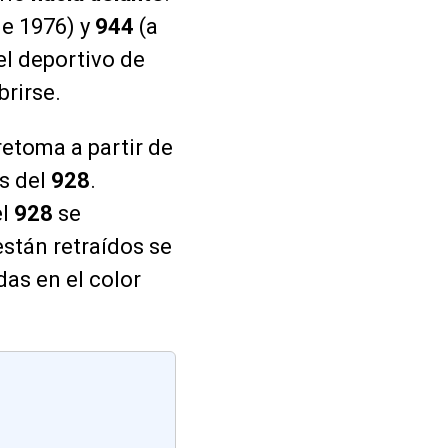
de 1976) y
944
(a
el deportivo de
brirse.
retoma a partir de
os del
928
.
el
928
se
están retraídos se
das en el color
S