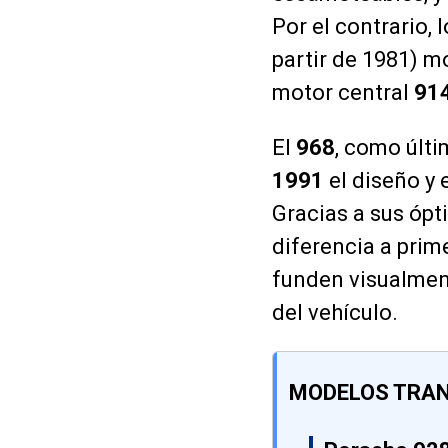
Por el contrario,
partir de 1981) mo
motor central
91
El
968
, como últi
1991
el diseño y 
Gracias a sus ópti
diferencia a prim
funden visualment
del vehículo.
MODELOS TRAN