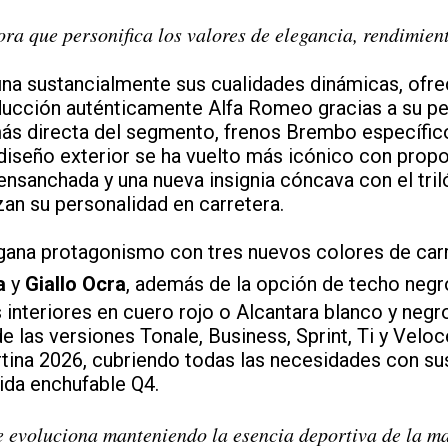
a que personifica los valores de elegancia, rendimien
ina sustancialmente sus cualidades dinámicas, ofr
ucción auténticamente Alfa Romeo gracias a su per
más directa del segmento, frenos Brembo específic
 diseño exterior se ha vuelto más icónico con prop
 ensanchada y una nueva insignia cóncava con el tri
an su personalidad en carretera.
gana protagonismo con tres nuevos colores de car
a
y
Giallo Ocra
, además de la opción de techo negr
interiores en cuero rojo o Alcantara blanco y negr
las versiones Tonale, Business, Sprint, Ti y Veloce
tina 2026, cubriendo todas las necesidades con s
rida enchufable Q4.
 evoluciona manteniendo la esencia deportiva de la m