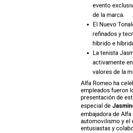
evento exclusi
de la marca.
El Nuevo Tonal
refinados y tec
híbrido e híbri
La tenista Jas
activamente en 
valores de la m
Alfa Romeo ha celeb
empleados fueron lo
presentación de est
especial de
Jasmine
embajadora de Alfa 
automovilismo y el d
entusiastas y colab