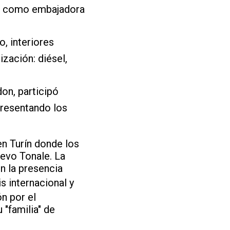
ini como embajadora
, interiores
zación: diésel,
on, participó
presentando los
en Turín donde los
evo Tonale. La
n la presencia
is internacional y
n por el
 "familia" de