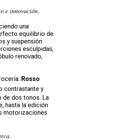
to e innovación.
eciendo una
fecto equilibrio de
os y suspensión
orciones esculpidas,
lóbulo renovado,
rocería:
Rosso
o contrastante y
o de dos tonos. La
, hasta la edición
us motorizaciones
arca.