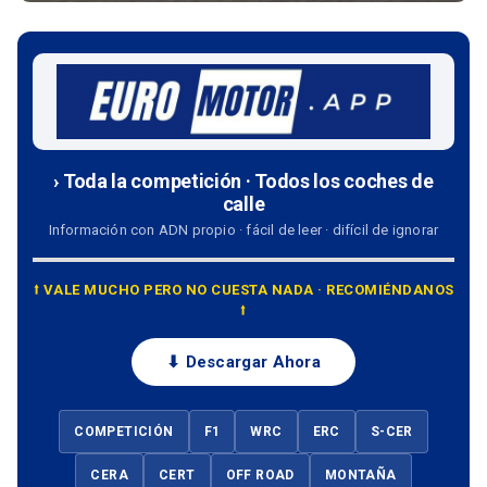
› Toda la competición · Todos los coches de
calle
Información con ADN propio · fácil de leer · difícil de ignorar
⭡ VALE MUCHO PERO NO CUESTA NADA · RECOMIÉNDANOS
⭡
⬇ Descargar Ahora
COMPETICIÓN
F1
WRC
ERC
S-CER
CERA
CERT
OFF ROAD
MONTAÑA