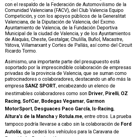
con el respaldo de la Federación de Automovilismo de la
Comunidad Valenciana (FACV), del Club Valencia Equipo
Competición, y con los apoyos públicos de la Generalitat
Valenciana, de la Diputación de Valencia, del Excmo.
Ayuntamiento de Valencia, de la Fundación Deportiva
Municipal de la ciudad de Valencia, y de los Ayuntamientos
de Alaquàs, Cheste, Gestalgar, Chulilla, Buñol, Macastre,
Yátova, Villamarxant y Cortes de Pallás, así como del Circuit
Ricardo Tormo.
Asimismo, una importante parte del presupuesto está
soportado por la imprescindible colaboración de empresas
privadas de la provincia de Valencia, que se suman como
patrocinadores o colaboradores, destacando un año más la
empresa
SANZ SPORT
, encabezando un elenco de
inestimables colaboradores como son
Driver
,
Pirelli
,
OZ
Racing
,
SofCar
,
Bodegas Vegamar
,
Garmon
MotorSport
,
Desguaces Paco García
,
Is-Racing
,
Altura's de la Mancha
y
Rotula.me
, entre otros. La prueba
tampoco podría llevarse a cabo sin la colaboración de
Ford
Autolix
, que cederá los vehículos para la Caravana de