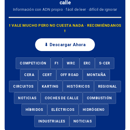
calle
Información con ADN propio · fácil de leer · difícil de ignorar
⭡ VALE MUCHO PERO NO CUESTA NADA · RECOMIÉNDANOS
⭡
⬇ Descargar Ahora
COMPETICIÓN
F1
WRC
ERC
S-CER
CERA
CERT
OFF ROAD
MONTAÑA
CIRCUITOS
KARTING
HISTÓRICOS
REGIONAL
NOTICIAS
COCHES DE CALLE
COMBUSTIÓN
HÍBRIDOS
ELÉCTRICOS
HIDRÓGENO
INDUSTRIALES
NOTICIAS