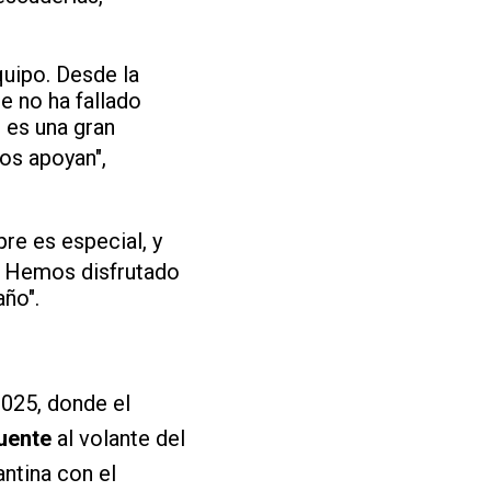
quipo. Desde la
e no ha fallado
o es una gran
os apoyan",
pre es especial, y
o. Hemos disfrutado
ño".
2025, donde el
uente
al volante del
antina con el