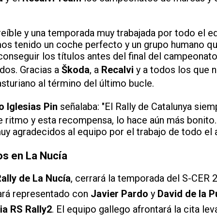
creíble y una temporada muy trabajada por todo el e
os tenido un coche perfecto y un grupo humano qu
conseguir los títulos antes del final del campeonat
odos. Gracias a
Škoda
, a
Recalvi
y a todos los que n
asturiano al término del último bucle.
o Iglesias Pin
señalaba: "El Rally de Catalunya siem
te ritmo y esta recompensa, lo hace aún más bonit
 agradecidos al equipo por el trabajo de todo el a
os en La Nucía
ally de La Nucía
, cerrará la temporada del S-CER 
ará representado con
Javier Pardo
y
David de la P
ia RS Rally2
. El equipo gallego afrontará la cita lev