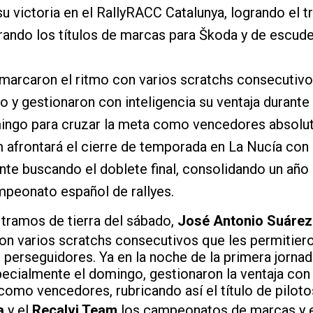
u victoria en el RallyRACC Catalunya, logrando el 
rando los títulos de marcas para Škoda y de escuder
 marcaron el ritmo con varios scratchs consecutivo
do y gestionaron con inteligencia su ventaja durante
mingo para cruzar la meta como vencedores absolu
 afrontará el cierre de temporada en La Nucía con
nte buscando el doblete final, consolidando un año 
mpeonato español de rallyes.
tramos de tierra del sábado,
José Antonio Suárez
on varios scratchs consecutivos que les permitiero
s perseguidores. Ya en la noche de la primera jorna
specialmente el domingo, gestionaron la ventaja con 
 como vencedores, rubricando así el título de pilot
a
y el
Recalvi Team
los campeonatos de marcas y e