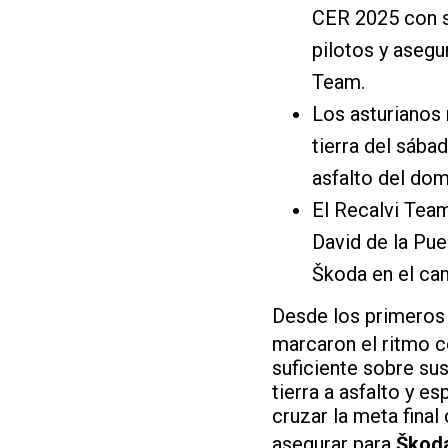
CER 2025 con s
pilotos y asegu
Team.
Los asturianos
tierra del sába
asfalto del do
El Recalvi Team
David de la Pue
Škoda en el ca
Desde los primeros 
marcaron el ritmo c
suficiente sobre su
tierra a asfalto y e
cruzar la meta final
asegurar para
Škod