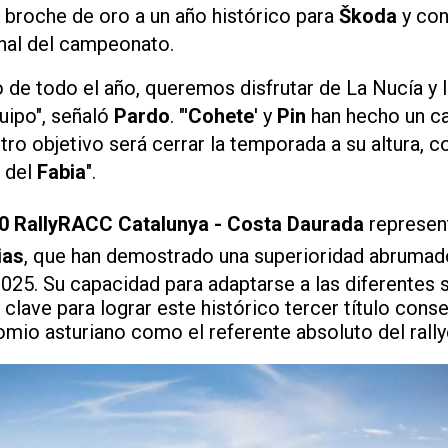
l broche de oro a un año histórico para
Škoda
y con
final del campeonato.
 de todo el año, queremos disfrutar de La Nucía y 
uipo", señaló
Pardo
. "'
Cohete
' y
Pin
han hecho un 
tro objetivo será cerrar la temporada a su altura, c
 del
Fabia
".
0 RallyRACC Catalunya - Costa Daurada
represent
ias
, que han demostrado una superioridad abrumado
025. Su capacidad para adaptarse a las diferentes s
clave para lograr este histórico tercer título conse
omio asturiano como el referente absoluto del rally