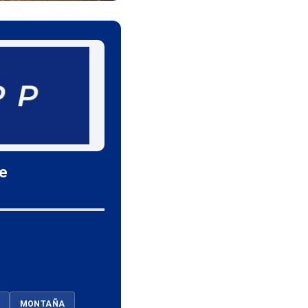
le
MONTAÑA