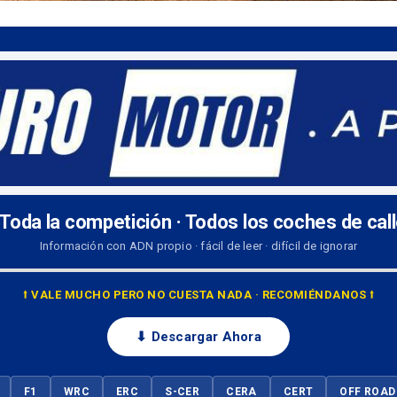
 Toda la competición · Todos los coches de cal
Información con ADN propio · fácil de leer · difícil de ignorar
⭡ VALE MUCHO PERO NO CUESTA NADA · RECOMIÉNDANOS ⭡
⬇ Descargar Ahora
F1
WRC
ERC
S-CER
CERA
CERT
OFF ROAD