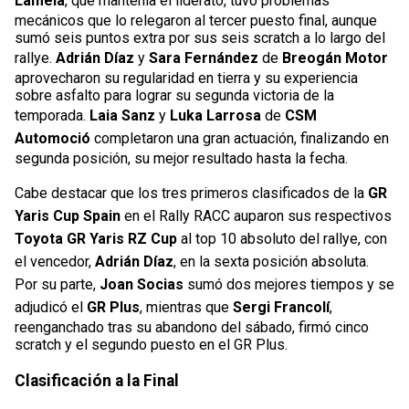
Lamela
, que mantenía el liderato, tuvo problemas
mecánicos que lo relegaron al tercer puesto final, aunque
sumó seis puntos extra por sus seis scratch a lo largo del
rallye.
Adrián Díaz
y
Sara Fernández
de
Breogán Motor
aprovecharon su regularidad en tierra y su experiencia
sobre asfalto para lograr su segunda victoria de la
temporada.
Laia Sanz
y
Luka Larrosa
de
CSM
Automoció
completaron una gran actuación, finalizando en
segunda posición, su mejor resultado hasta la fecha.
Cabe destacar que los tres primeros clasificados de la
GR
Yaris Cup Spain
en el Rally RACC auparon sus respectivos
Toyota GR Yaris RZ Cup
al top 10 absoluto del rallye, con
el vencedor,
Adrián Díaz
, en la sexta posición absoluta.
Por su parte,
Joan Socias
sumó dos mejores tiempos y se
adjudicó el
GR Plus
, mientras que
Sergi Francolí
,
reenganchado tras su abandono del sábado, firmó cinco
scratch y el segundo puesto en el GR Plus.
Clasificación a la Final