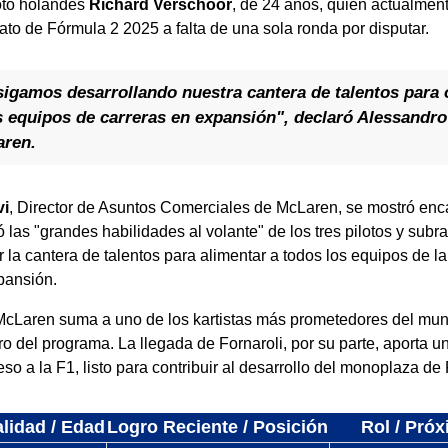
iloto holandés
Richard Verschoor
, de 24 años, quien actualmen
o de Fórmula 2 2025 a falta de una sola ronda por disputar.
sigamos desarrollando nuestra cantera de talentos para 
 equipos de carreras en expansión", declaró Alessandro
aren.
vi
, Director de Asuntos Comerciales de McLaren, se mostró enc
las "grandes habilidades al volante" de los tres pilotos y subr
r la cantera de talentos para alimentar a todos los equipos de l
pansión.
McLaren suma a uno de los kartistas más prometedores del mun
o del programa. La llegada de Fornaroli, por su parte, aporta u
so a la F1, listo para contribuir al desarrollo del monoplaza de
lidad / Edad
Logro Reciente / Posición
Rol / Pró