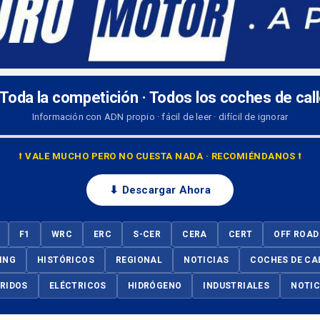
 Toda la competición · Todos los coches de cal
Información con ADN propio · fácil de leer · difícil de ignorar
⭡ VALE MUCHO PERO NO CUESTA NADA · RECOMIÉNDANOS ⭡
⬇ Descargar Ahora
F1
WRC
ERC
S-CER
CERA
CERT
OFF ROAD
ING
HISTÓRICOS
REGIONAL
NOTICIAS
COCHES DE CA
BRIDOS
ELÉCTRICOS
HIDRÓGENO
INDUSTRIALES
NOTIC