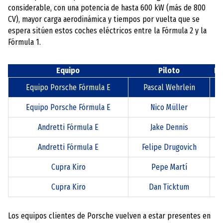
considerable, con una potencia de hasta 600 kW (más de 800
CV), mayor carga aerodinámica y tiempos por vuelta que se
espera sitúen estos coches eléctricos entre la Fórmula 2 y la
Fórmula 1.
Equipo
Piloto
Nú
Equipo Porsche Fórmula E
Pascal Wehrlein
Equipo Porsche Fórmula E
Nico Müller
Andretti Fórmula E
Jake Dennis
Andretti Fórmula E
Felipe Drugovich
Cupra Kiro
Pepe Martí
Cupra Kiro
Dan Ticktum
Los equipos clientes de Porsche vuelven a estar presentes en