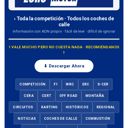
› Toda la competición · Todos los coches de
calle
Información con ADN propio · fácil de leer · difícil de ignorar
⭡ VALE MUCHO PERO NO CUESTA NADA · RECOMIÉNDANOS
⭡
⬇ Descargar Ahora
COMPETICIÓN
F1
WRC
ERC
S-CER
CERA
CERT
OFF ROAD
MONTAÑA
CIRCUITOS
KARTING
HISTÓRICOS
REGIONAL
NOTICIAS
COCHES DE CALLE
COMBUSTIÓN