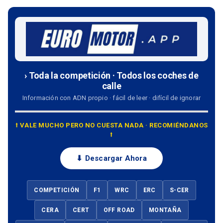
› Toda la competición · Todos los coches de
calle
Información con ADN propio · fácil de leer · difícil de ignorar
⭡ VALE MUCHO PERO NO CUESTA NADA · RECOMIÉNDANOS
⭡
⬇ Descargar Ahora
COMPETICIÓN
F1
WRC
ERC
S-CER
CERA
CERT
OFF ROAD
MONTAÑA