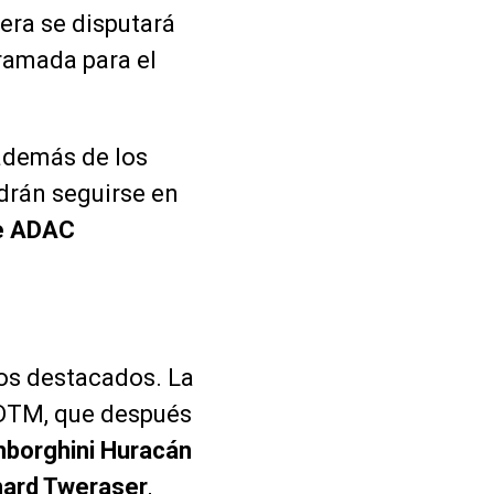
era se disputará
gramada para el
 además de los
drán seguirse en
e ADAC
dos destacados. La
a DTM, que después
borghini Huracán
ard Tweraser
,