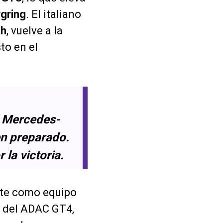
gring
. El italiano
th
, vuelve a la
to en el
l Mercedes-
en preparado.
 la victoria.
pite como equipo
 del ADAC GT4,