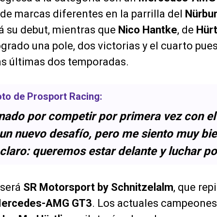
 de marcas diferentes en la parrilla del
Nürbur
á su debut, mientras que
Nico Hantke
, de
Hür
ogrado una pole, dos victorias y el cuarto pues
s últimas dos temporadas.
loto de Prosport Racing:
ado por competir por primera vez con e
n nuevo desafío, pero me siento muy bi
 claro: queremos estar delante y luchar por
 será
SR Motorsport by Schnitzelalm
, que re
ercedes-AMG GT3
. Los actuales campeones