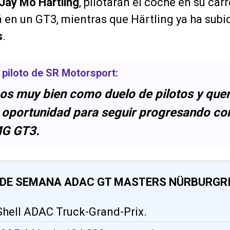
Jay Mo Härtling
, pilotarán el coche en su car
 en un GT3, mientras que Härtling ya ha subid
s
.
, piloto de SR Motorsport:
s muy bien como duelo de pilotos y qu
 oportunidad para seguir progresando con
G GT3.
N DE SEMANA ADAC GT MASTERS NÜRBURGR
. Shell ADAC Truck-Grand-Prix.