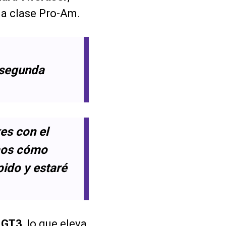
 la clase Pro-Am.
a segunda
es con el
emos cómo
pido y estaré
 GT3
, lo que eleva