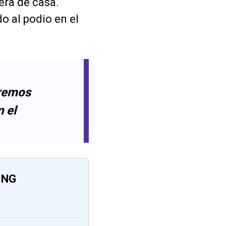
rera de casa.
o al podio en el
eremos
 el
ING