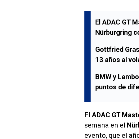
El ADAC GT Ma
Nürburgring
co
Gottfried Gras
13 años al vo
BMW y Lamborg
puntos de dife
El
ADAC GT Mast
semana en el
Nür
evento, que el añ