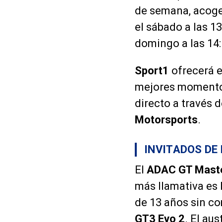
de semana, acoger
el sábado a las 1
domingo a las 14:
Sport1
ofrecerá e
mejores momentos
directo a través 
Motorsports
.
INVITADOS DE
El
ADAC GT Mast
más llamativa es 
de 13 años sin co
GT3 Evo 2
. El au