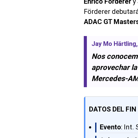
Enrico Förderer
y
Förderer debutará
ADAC GT Master
Jay Mo Härtling
Nos conocemo
aprovechar la
Mercedes-AM
DATOS DEL FI
Evento
: Int