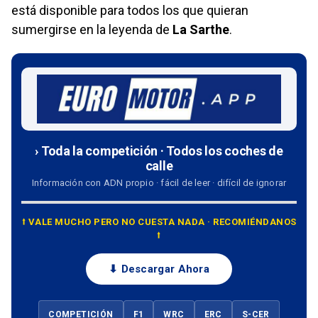
está disponible para todos los que quieran
sumergirse en la leyenda de
La Sarthe
.
› Toda la competición · Todos los coches de
calle
Información con ADN propio · fácil de leer · difícil de ignorar
⭡ VALE MUCHO PERO NO CUESTA NADA · RECOMIÉNDANOS
⭡
⬇ Descargar Ahora
COMPETICIÓN
F1
WRC
ERC
S-CER