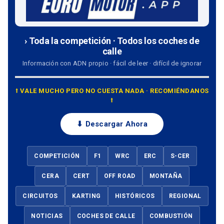
› Toda la competición · Todos los coches de
calle
Información con ADN propio · fácil de leer · difícil de ignorar
⭡ VALE MUCHO PERO NO CUESTA NADA · RECOMIÉNDANOS
⭡
⬇ Descargar Ahora
COMPETICIÓN
F1
WRC
ERC
S-CER
CERA
CERT
OFF ROAD
MONTAÑA
CIRCUITOS
KARTING
HISTÓRICOS
REGIONAL
NOTICIAS
COCHES DE CALLE
COMBUSTIÓN