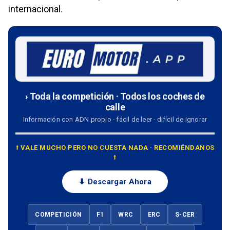
internacional.
› Toda la competición · Todos los coches de
calle
Información con ADN propio · fácil de leer · difícil de ignorar
⭡ VALE MUCHO PERO NO CUESTA NADA · RECOMIÉNDANOS
⭡
⬇ Descargar Ahora
COMPETICIÓN
F1
WRC
ERC
S-CER