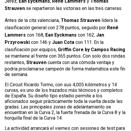
Jerez,
Ean Eyckmans
,
René Lammers
y
Thomas
Strauven
se repartieron las victorias en las tres carreras.
Antes de la cita valenciana,
Thomas Strauven
lidera la
clasificación general con 278 puntos, seguido por
René
Lammers
con 168,
Ean Eyckmans
con 162,
Jan
Przyrowski
con 146 y
Juan Cota
con 111. En la
clasificación por equipos,
Griffin Core by Campos Racing
se mantiene al frente con 365 puntos. Con solo dos rondas
restantes,
Strauven
cuenta con una cómoda ventaja y
podría proclamarse campeón de forma matemática este fin
de semana.
El Circuit Ricardo Tormo, con sus 4,005 kilómetros y 14
curvas, es uno de los trazados más técnicos y completos
de España. Su diseño tipo estadio permite a los
aficionados seguir prácticamente toda la vuelta desde las
gradas. Las principales zonas de adelantamiento se
encuentran en la Curva 2, la fuerte frenada de la Curva 8 y la
horquilla final de la Curva 14.
La actividad arrancará el viernes con sesiones de test para