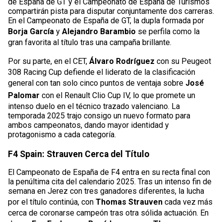
de España de GT y el Campeonato de España de Turismos
compartirán pista para disputar conjuntamente dos carreras.
En el Campeonato de España de GT, la dupla formada por
Borja García
y
Alejandro Barambio
se perfila como la
gran favorita al título tras una campaña brillante.
Por su parte, en el CET,
Álvaro Rodríguez
con su Peugeot
308 Racing Cup defiende el liderato de la clasificación
general con tan solo cinco puntos de ventaja sobre
José
Palomar
con el Renault Clio Cup IV, lo que promete un
intenso duelo en el técnico trazado valenciano. La
temporada 2025 trajo consigo un nuevo formato para
ambos campeonatos, dando mayor identidad y
protagonismo a cada categoría.
F4 Spain: Strauven Cerca del Título
El Campeonato de España de F4 entra en su recta final con
la penúltima cita del calendario 2025. Tras un intenso fin de
semana en Jerez con tres ganadores diferentes, la lucha
por el título continúa, con
Thomas Strauven
cada vez más
cerca de coronarse campeón tras otra sólida actuación. En