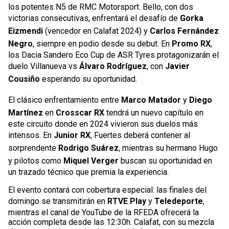
los potentes N5 de RMC Motorsport. Bello, con dos
victorias consecutivas, enfrentará el desafío de
Gorka
Eizmendi
(vencedor en Calafat 2024) y
Carlos Fernández
Negro
, siempre en podio desde su debut. En
Promo RX
,
los Dacia Sandero Eco Cup de ASR Tyres protagonizarán el
duelo Villanueva vs
Álvaro Rodríguez
, con
Javier
Cousiño
esperando su oportunidad.
El clásico enfrentamiento entre
Marco Matador
y
Diego
Martínez
en
Crosscar RX
tendrá un nuevo capítulo en
este circuito donde en 2024 vivieron sus duelos más
intensos. En
Junior RX
, Fuertes deberá contener al
sorprendente
Rodrigo Suárez
, mientras su hermano Hugo
y pilotos como
Miquel Verger
buscan su oportunidad en
un trazado técnico que premia la experiencia.
El evento contará con cobertura especial: las finales del
domingo se transmitirán en
RTVE Play
y
Teledeporte
,
mientras el canal de YouTube de la RFEDA ofrecerá la
acción completa desde las 12:30h. Calafat, con su mezcla