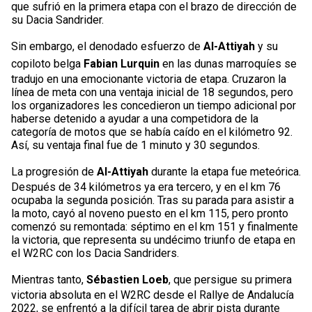
que sufrió en la primera etapa con el brazo de dirección de
su Dacia Sandrider.
Sin embargo, el denodado esfuerzo de
Al-Attiyah
y su
copiloto belga
Fabian Lurquin
en las dunas marroquíes se
tradujo en una emocionante victoria de etapa. Cruzaron la
línea de meta con una ventaja inicial de 18 segundos, pero
los organizadores les concedieron un tiempo adicional por
haberse detenido a ayudar a una competidora de la
categoría de motos que se había caído en el kilómetro 92.
Así, su ventaja final fue de 1 minuto y 30 segundos.
La progresión de
Al-Attiyah
durante la etapa fue meteórica.
Después de 34 kilómetros ya era tercero, y en el km 76
ocupaba la segunda posición. Tras su parada para asistir a
la moto, cayó al noveno puesto en el km 115, pero pronto
comenzó su remontada: séptimo en el km 151 y finalmente
la victoria, que representa su undécimo triunfo de etapa en
el W2RC con los Dacia Sandriders.
Mientras tanto,
Sébastien Loeb
, que persigue su primera
victoria absoluta en el W2RC desde el Rallye de Andalucía
2022, se enfrentó a la difícil tarea de abrir pista durante