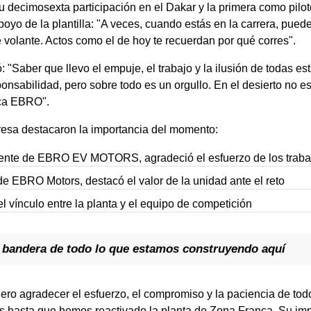
su decimosexta participación en el Dakar y la primera como pilo
oyo de la plantilla: "A veces, cuando estás en la carrera, pued
e volante. Actos como el de hoy te recuerdan por qué corres".
ó: "Saber que llevo el empuje, el trabajo y la ilusión de todas 
ponsabilidad, pero sobre todo es un orgullo. En el desierto no e
rica EBRO".
resa destacaron la importancia del momento:
dente de EBRO EV MOTORS, agradeció el esfuerzo de los traba
e EBRO Motors, destacó el valor de la unidad ante el reto
l vínculo entre la planta y el equipo de competición
a bandera de todo lo que estamos construyendo aquí
ero agradecer el esfuerzo, el compromiso y la paciencia de tod
s hasta que hemos reactivado la planta de Zona Franca. Su imp