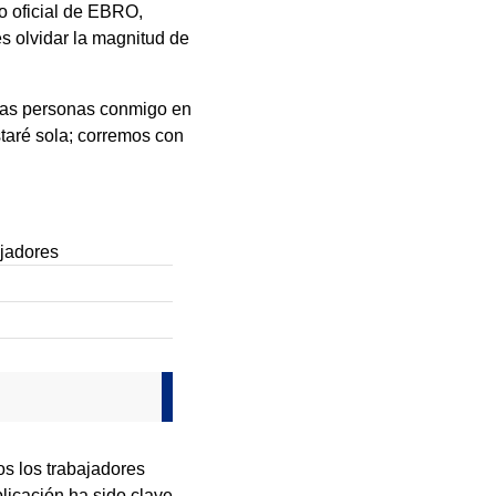
to oficial de EBRO,
es olvidar la magnitud de
estas personas conmigo en
staré sola; corremos con
jadores
os los trabajadores
licación ha sido clave