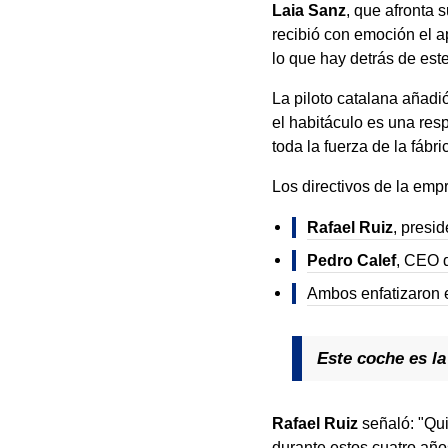
Laia Sanz
, que afronta 
recibió con emoción el ap
lo que hay detrás de est
La piloto catalana añadi
el habitáculo es una res
toda la fuerza de la fáb
Los directivos de la emp
Rafael Ruiz
, presi
Pedro Calef
, CEO d
Ambos enfatizaron e
Este coche es l
Rafael Ruiz
señaló: "Qui
durante estos cuatro año