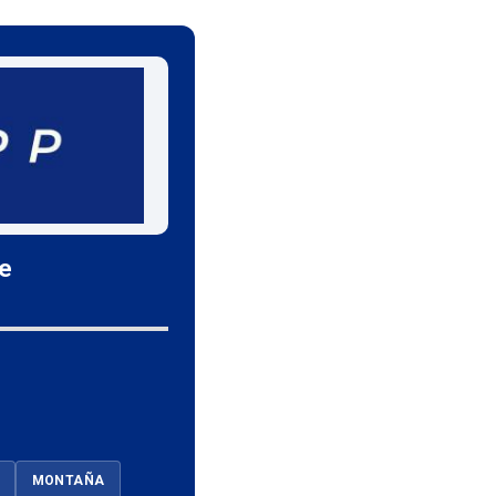
le
MONTAÑA