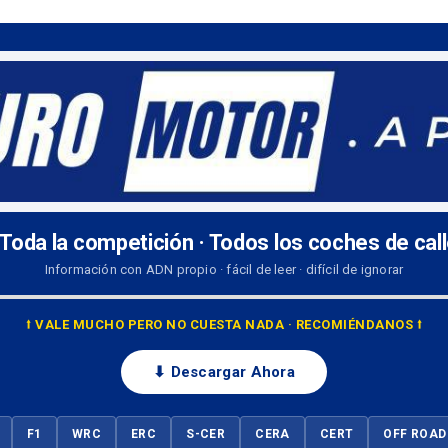
 Toda la competición · Todos los coches de cal
Información con ADN propio · fácil de leer · difícil de ignorar
⭡ VALE MUCHO PERO NO CUESTA NADA · RECOMIÉNDANOS ⭡
⬇ Descargar Ahora
F1
WRC
ERC
S-CER
CERA
CERT
OFF ROAD