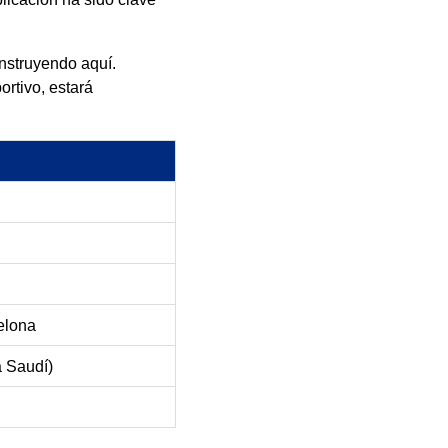
nstruyendo aquí.
rtivo, estará
elona
a Saudí)