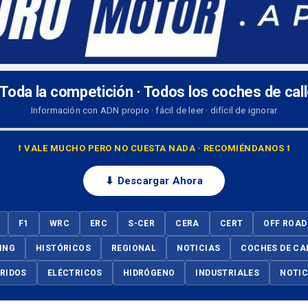
 Toda la competición · Todos los coches de cal
Información con ADN propio · fácil de leer · difícil de ignorar
⭡ VALE MUCHO PERO NO CUESTA NADA · RECOMIÉNDANOS ⭡
⬇ Descargar Ahora
F1
WRC
ERC
S-CER
CERA
CERT
OFF ROAD
ING
HISTÓRICOS
REGIONAL
NOTICIAS
COCHES DE CA
BRIDOS
ELÉCTRICOS
HIDRÓGENO
INDUSTRIALES
NOTIC