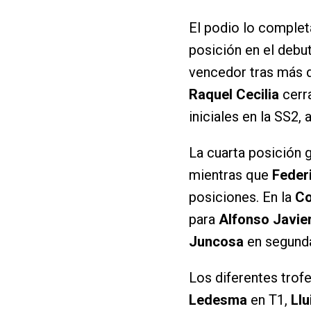
El podio lo comple
posición en el debu
vencedor tras más d
Raquel Cecilia
cerra
iniciales en la SS2,
La cuarta posición g
mientras que
Feder
posiciones. En la
Co
para
Alfonso Javie
Juncosa
en segunda
Los diferentes trof
Ledesma
en T1,
Ll