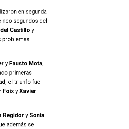
alizaron en segunda
cinco segundos del
idel Castillo
y
os problemas
er
y
Fausto Mota
,
nco primeras
ad
, el triunfo fue
r Foix
y
Xavier
n Regidor
y
Sonia
ue además se