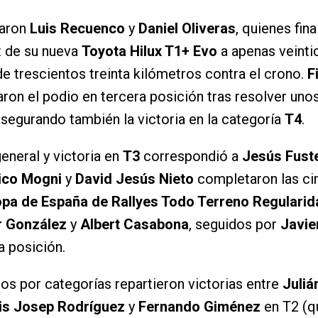
taron
Luis Recuenco
y
Daniel Oliveras
, quienes fin
t de su nueva
Toyota Hilux T1+ Evo
a apenas veinti
e trescientos treinta kilómetros contra el crono.
F
ron el podio en tercera posición tras resolver un
 asegurando también la victoria en la categoría
T4
.
eneral y victoria en
T3
correspondió a
Jesús Fust
ico Mogni
y
David Jesús Nieto
completaron las ci
pa de España de Rallyes Todo Terreno Regularid
r González
y
Albert Casabona
, seguidos por
Javie
 posición.
eos por categorías repartieron victorias entre
Juliá
uis Josep Rodríguez
y
Fernando Giménez
en T2 (q