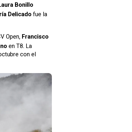
Laura Bonillo
ía Delicado
fue la
V Open,
Francisco
ano
en T8. La
octubre con el