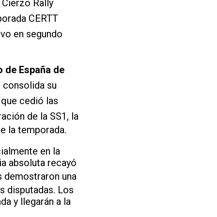
 Cierzo Rally
mporada CERTT
 Evo en segundo
 de España de
 consolida su
, que cedió las
ación de la SS1, la
e la temporada.
ialmente en la
ia absoluta recayó
es demostraron una
es disputadas. Los
a y llegarán a la