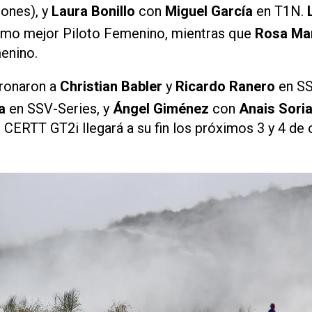
ones), y
Laura Bonillo
con
Miguel García
en T1N.
mo mejor Piloto Femenino, mientras que
Rosa Mar
enino.
oronaron a
Christian Babler
y
Ricardo Ranero
en SS
a
en SSV-Series, y
Ángel Giménez
con
Anais Sori
CERTT GT2i llegará a su fin los próximos 3 y 4 de 