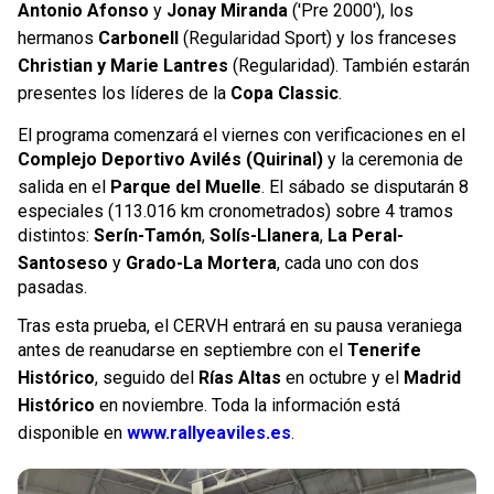
Antonio Afonso
y
Jonay Miranda
('Pre 2000'), los
hermanos
Carbonell
(Regularidad Sport) y los franceses
Christian y Marie Lantres
(Regularidad). También estarán
presentes los líderes de la
Copa Classic
.
El programa comenzará el viernes con verificaciones en el
Complejo Deportivo Avilés (Quirinal)
y la ceremonia de
salida en el
Parque del Muelle
. El sábado se disputarán 8
especiales (113.016 km cronometrados) sobre 4 tramos
distintos:
Serín-Tamón
,
Solís-Llanera
,
La Peral-
Santoseso
y
Grado-La Mortera
, cada uno con dos
pasadas.
Tras esta prueba, el CERVH entrará en su pausa veraniega
antes de reanudarse en septiembre con el
Tenerife
Histórico
, seguido del
Rías Altas
en octubre y el
Madrid
Histórico
en noviembre. Toda la información está
disponible en
www.rallyeaviles.es
.