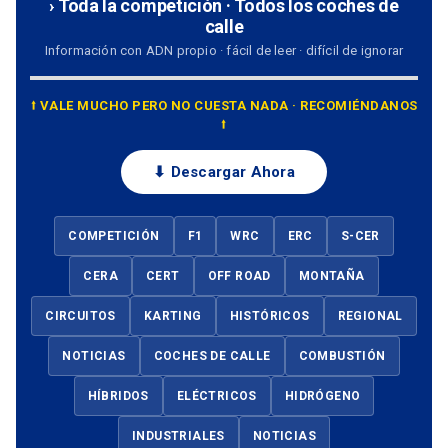
› Toda la competición · Todos los coches de
calle
Información con ADN propio · fácil de leer · difícil de ignorar
⭡ VALE MUCHO PERO NO CUESTA NADA · RECOMIÉNDANOS
⭡
⬇ Descargar Ahora
COMPETICIÓN
F1
WRC
ERC
S-CER
CERA
CERT
OFF ROAD
MONTAÑA
CIRCUITOS
KARTING
HISTÓRICOS
REGIONAL
NOTICIAS
COCHES DE CALLE
COMBUSTIÓN
HÍBRIDOS
ELÉCTRICOS
HIDRÓGENO
INDUSTRIALES
NOTICIAS