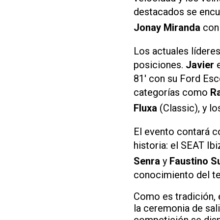
destacados se encue
Jonay Miranda
con 
Los actuales lídere
posiciones.
Javier
81' con su Ford Esc
categorías como
R
Fluxa
(Classic), y 
El evento contará c
historia: el SEAT Ib
Senra
y
Faustino S
conocimiento del te
Como es tradición, e
la ceremonia de sal
competición se disp