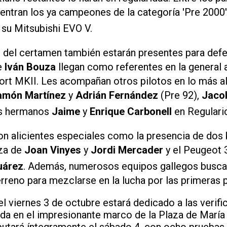
ntran los ya campeones de la categoría 'Pre 2000'
su Mitsubishi EVO V.
s del certamen también estarán presentes para def
e
Iván Bouza
llegan como referentes en la general a
ort MKII. Les acompañan otros pilotos en lo más a
amón Martínez
y
Adrián Fernández
(Pre 92),
Jaco
los hermanos
Jaime
y
Enrique Carbonell
en Regulari
on alicientes especiales como la presencia de dos k
iza de
Joan Vinyes
y
Jordi Mercader
y el Peugeot
uárez
. Además, numerosos equipos gallegos busca
rreno para mezclarse en la lucha por las primeras 
l viernes 3 de octubre estará dedicado a las verifi
ida en el impresionante marco de la Plaza de María 
utará íntegramente el sábado 4, con ocho pruebas