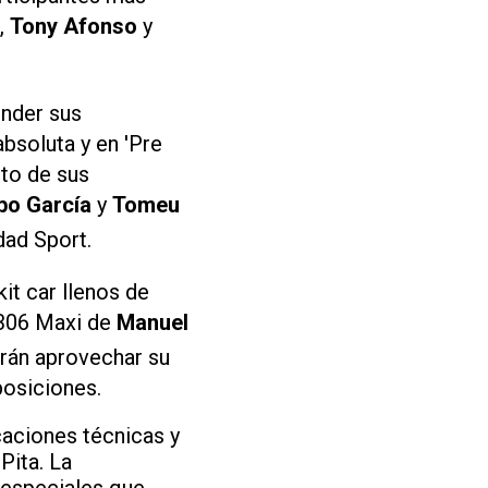
,
Tony Afonso
y
ender sus
bsoluta y en 'Pre
lto de sus
bo García
y
Tomeu
dad Sport.
it car llenos de
 306 Maxi de
Manuel
rán aprovechar su
posiciones.
caciones técnicas y
Pita. La
 especiales que