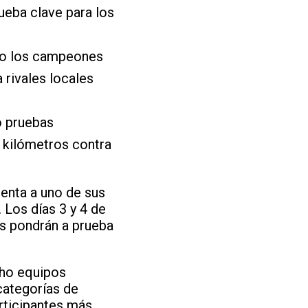
rueba clave para los
) o los campeones
 rivales locales
o pruebas
6 kilómetros contra
enta a uno de sus
 Los días 3 y 4 de
as pondrán a prueba
cho equipos
 categorías de
articipantes más