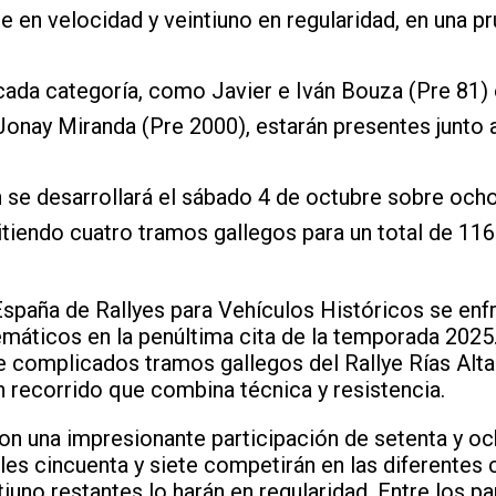
te en velocidad y veintiuno en regularidad, en una p
 cada categoría, como Javier e Iván Bouza (Pre 81
onay Miranda (Pre 2000), estarán presentes junto a
 se desarrollará el sábado 4 de octubre sobre och
itiendo cuatro tramos gallegos para un total de 11
paña de Rallyes para Vehículos Históricos se enfr
áticos en la penúltima cita de la temporada 2025.
e complicados tramos gallegos del Rallye Rías Alt
n recorrido que combina técnica y resistencia.
on una impresionante participación de setenta y o
ales cincuenta y siete competirán en las diferentes
tiuno restantes lo harán en regularidad. Entre los p