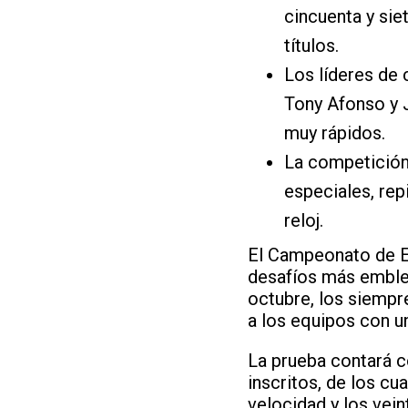
cincuenta y sie
títulos.
Los líderes de
Tony Afonso y J
muy rápidos.
La competición
especiales, rep
reloj.
El Campeonato de Es
desafíos más emblem
octubre, los siempr
a los equipos con u
La prueba contará c
inscritos, de los cu
velocidad y los vein