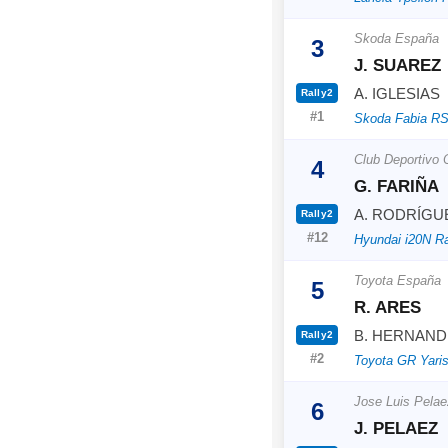
Skoda España
3
J. SUAREZ
A. IGLESIAS
Rally2
#1
Skoda Fabia RS
Club Deportivo
4
G. FARIÑA
A. RODRÍGU
Rally2
#12
Hyundai i20N Ra
Toyota España
5
R. ARES
B. HERNAND
Rally2
#2
Toyota GR Yaris
Jose Luis Pelae
6
J. PELAEZ