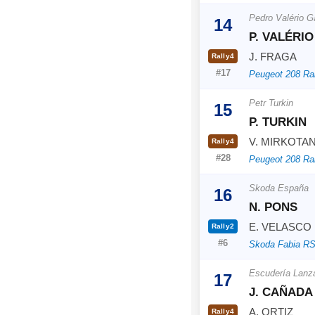
Pedro Valério 
14
P. VALÉRIO
J. FRAGA
Rally4
#17
Peugeot 208 Ra
Petr Turkin
15
P. TURKIN
V. MIRKOTA
Rally4
#28
Peugeot 208 Ra
Skoda España
16
N. PONS
E. VELASCO
Rally2
#6
Skoda Fabia RS
Escudería Lanza
17
J. CAÑADA
A. ORTIZ
Rally4