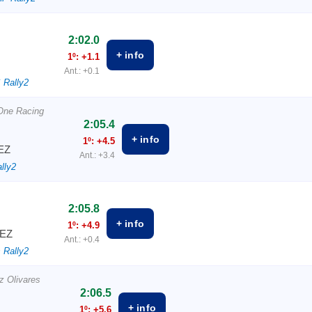
2:02.0
+ info
1º: +1.1
Ant.: +0.1
 Rally2
 One Racing
2:05.4
+ info
1º: +4.5
EZ
Ant.: +3.4
lly2
2:05.8
+ info
1º: +4.9
EZ
Ant.: +0.4
 Rally2
z Olivares
2:06.5
+ info
1º: +5.6