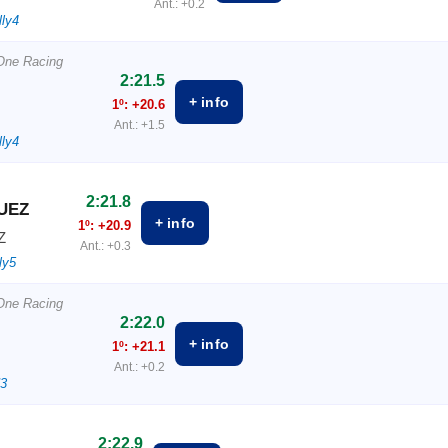
Ant.: +0.2
lly4
 One Racing
2:21.5
+ info
1º: +20.6
Ant.: +1.5
lly4
2:21.8
UEZ
+ info
1º: +20.9
Z
Ant.: +0.3
ly5
 One Racing
2:22.0
+ info
1º: +21.1
Ant.: +0.2
N3
2:22.9