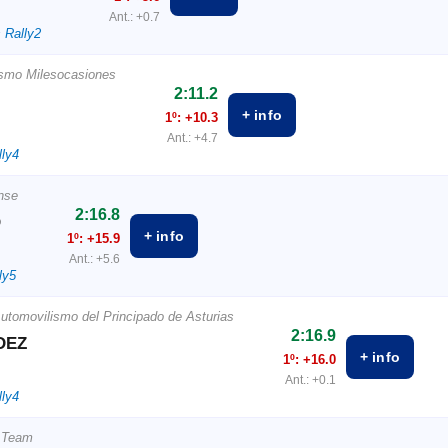
Ant.: +0.7
 Rally2
ismo Milesocasiones
2:11.2
+ info
1º: +10.3
Ant.: +4.7
lly4
nse
2:16.8
O
+ info
1º: +15.9
Ant.: +5.6
ly5
utomovilismo del Principado de Asturias
2:16.9
DEZ
+ info
1º: +16.0
Ant.: +0.1
lly4
 Team