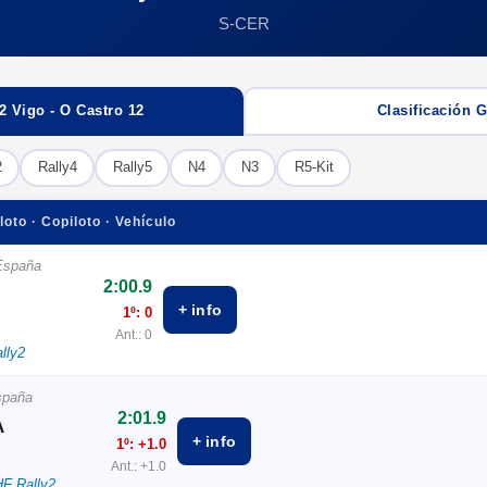
S-CER
 Vigo - O Castro 12
Clasificación 
2
Rally4
Rally5
N4
N3
R5-Kit
loto · Copiloto · Vehículo
España
2:00.9
+ info
1º: 0
Ant.: 0
lly2
spaña
2:01.9
A
+ info
1º: +1.0
Ant.: +1.0
HF Rally2