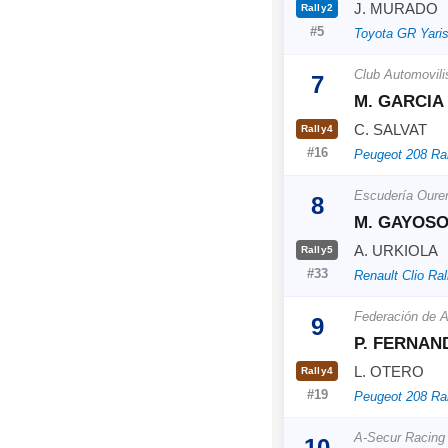
J. MURADO
Rally2
#5
Toyota GR Yaris
Club Automovil
7
M. GARCIA
C. SALVAT
Rally4
#16
Peugeot 208 Ra
Escudería Oure
8
M. GAYOS
A. URKIOLA
Rally5
#33
Renault Clio Ral
Federación de A
9
P. FERNAN
L. OTERO
Rally4
#19
Peugeot 208 Ra
A-Secur Racing
10