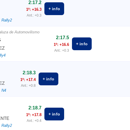
2:17.2
+ info
1º: +16.3
Ant.: +0.3
 Rally2
aluza de Automovilismo
2:17.5
S
+ info
1º: +16.6
EZ
Ant.: +0.3
lly4
2:18.3
+ info
1º: +17.4
EZ
Ant.: +0.8
s N4
2:18.7
+ info
1º: +17.8
ENTE
Ant.: +0.4
 Rally2