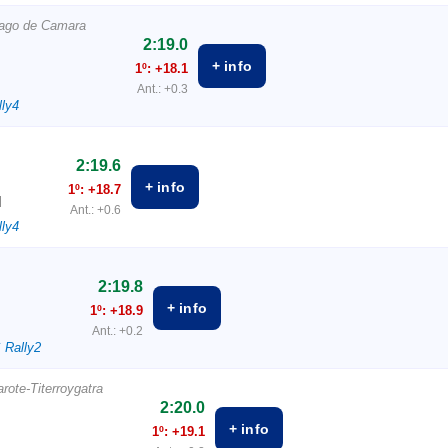
Gago de Camara
2:19.0
+ info
1º: +18.1
Ant.: +0.3
lly4
2:19.6
+ info
1º: +18.7
N
Ant.: +0.6
lly4
2:19.8
+ info
1º: +18.9
Ant.: +0.2
 Rally2
rote-Titerroygatra
2:20.0
+ info
1º: +19.1