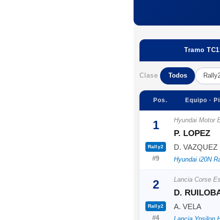
Tramo TC12
Clase
Todos
Rally
Pos.
Equipo · Pi
Hyundai Motor 
1
P. LOPEZ
D. VAZQUEZ
Rally2
#9
Hyundai i20N Ra
Lancia Corse E
2
D. RUILOB
A. VELA
Rally2
#4
Lancia Ypsilon 