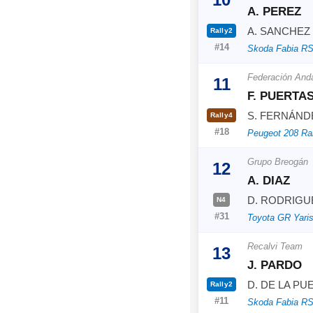
A. PEREZ
A. SANCHEZ
Rally2
#14
Skoda Fabia RS
Federación And
11
F. PUERTA
S. FERNÁND
Rally4
#18
Peugeot 208 Ra
Grupo Breogán
12
A. DIAZ
D. RODRIGU
N4
#31
Toyota GR Yari
Recalvi Team
13
J. PARDO
D. DE LA PU
Rally2
#11
Skoda Fabia RS