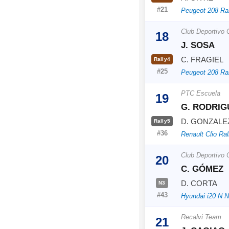
#21
Peugeot 208 Ra
Club Deportivo
18
J. SOSA
C. FRAGIEL
Rally4
#25
Peugeot 208 Ra
PTC Escuela
19
G. RODRIG
D. GONZALE
Rally5
#36
Renault Clio Ral
Club Deportivo
20
C. GÓMEZ
D. CORTA
N3
#43
Hyundai i20 N 
Recalvi Team
21