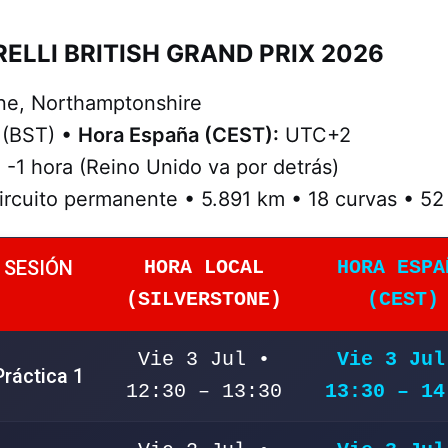
RELLI BRITISH GRAND PRIX 2026
ne, Northamptonshire
(BST) •
Hora España (CEST):
UTC+2
:
-1 hora (Reino Unido va por detrás)
rcuito permanente • 5.891 km • 18 curvas • 52
SESIÓN
HORA LOCAL
HORA ESPA
(SILVERSTONE)
(CEST)
Vie 3 Jul •
Vie 3 Jul
Práctica 1
12:30 – 13:30
13:30 – 14