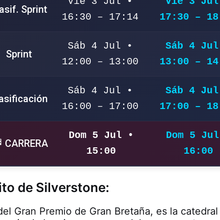
Vie 3 Jul •
Vie 3 Jul
asif. Sprint
16:30 – 17:14
17:30 – 18
Sáb 4 Jul •
Sáb 4 Jul
Sprint
12:00 – 13:00
13:00 – 14
Sáb 4 Jul •
Sáb 4 Jul
asificación
16:00 – 17:00
17:00 – 18
Dom 5 Jul •
Dom 5 Jul
 CARRERA
15:00
16:00
ito de Silverstone:
del Gran Premio de Gran Bretaña, es la catedral 