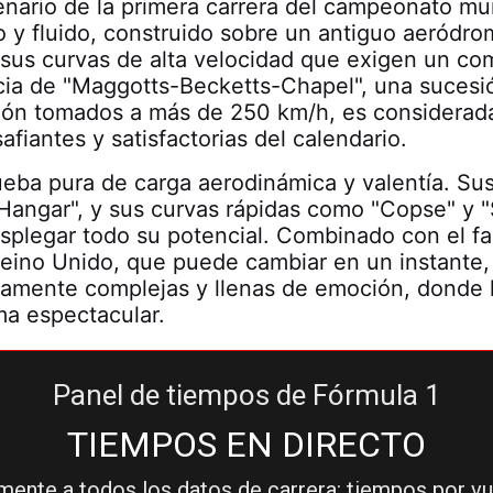
enario de la primera carrera del campeonato mu
do y fluido, construido sobre un antiguo aeródr
r sus curvas de alta velocidad que exigen un c
cia de "Maggotts-Becketts-Chapel", una sucesió
ión tomados a más de 250 km/h, es considerada
fiantes y satisfactorias del calendario.
ueba pura de carga aerodinámica y valentía. Sus
"Hangar", y sus curvas rápidas como "Copse" y 
splegar todo su potencial. Combinado con el f
eino Unido, que puede cambiar en un instante,
camente complejas y llenas de emoción, donde l
rma espectacular.
Panel de tiempos de Fórmula 1
TIEMPOS EN DIRECTO
ente a todos los datos de carrera: tiempos por vue