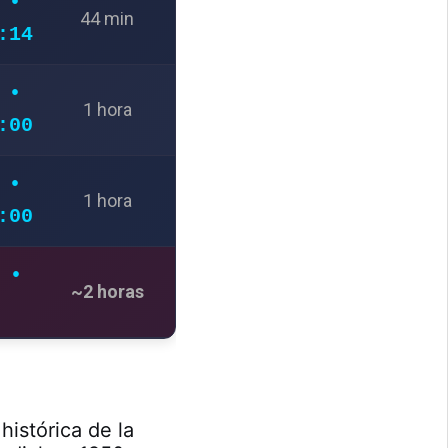
 •
44 min
:14
 •
1 hora
:00
 •
1 hora
:00
 •
~2 horas
histórica de la