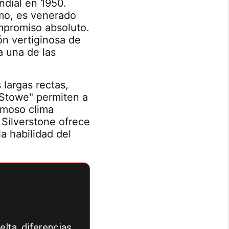
ndial en 1950.
omo, es venerado
ompromiso absoluto.
n vertiginosa de
 una de las
 largas rectas,
"Stowe" permiten a
amoso clima
 Silverstone ofrece
a habilidad del
lta, diferencias,