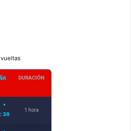
 vueltas
DURACIÓN
ÑA
 •
1 hora
:30