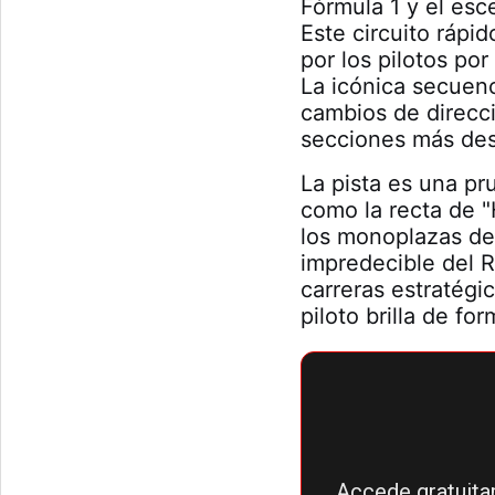
Fórmula 1 y el esc
Este circuito rápi
por los pilotos po
La icónica secuen
cambios de direcc
secciones más desa
La pista es una pr
como la recta de 
los monoplazas de
impredecible del R
carreras estratégi
piloto brilla de fo
Accede gratuitam