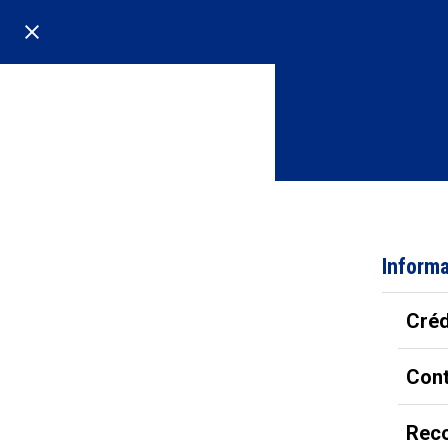
Informa
Créd
Cont
Reco