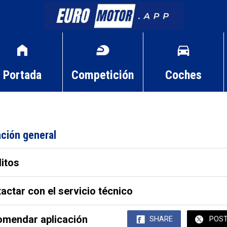
Portada
Competición
Coches
ción general
itos
actar con el servicio técnico
mendar aplicación
SHARE
POS