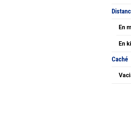
Distanc
En m
En k
Caché
Vaci