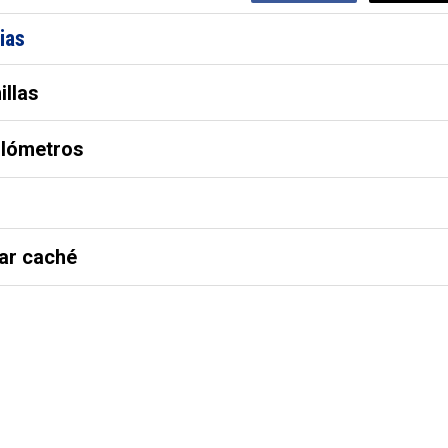
ias
illas
ilómetros
ar caché