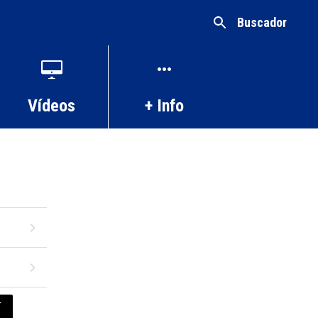
Buscador
Vídeos
+ Info
T