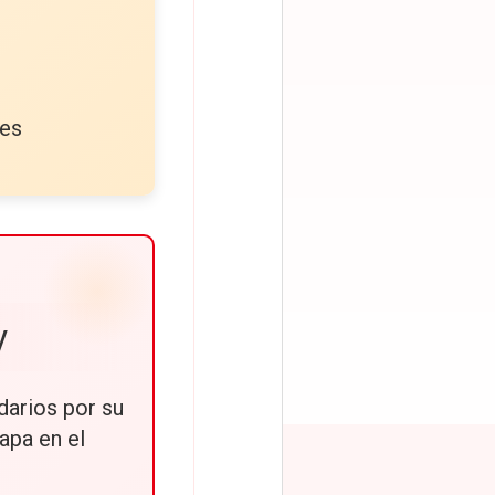
les
y
darios por su
apa en el