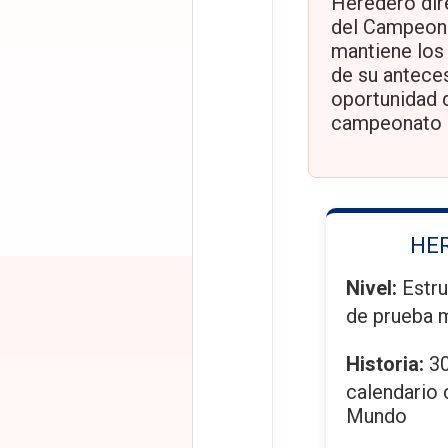
Heredero dir
del Campeona
mantiene los 
de su anteces
oportunidad d
campeonato 
HE
Nivel:
Estru
de prueba 
Historia:
30
calendario
Mundo