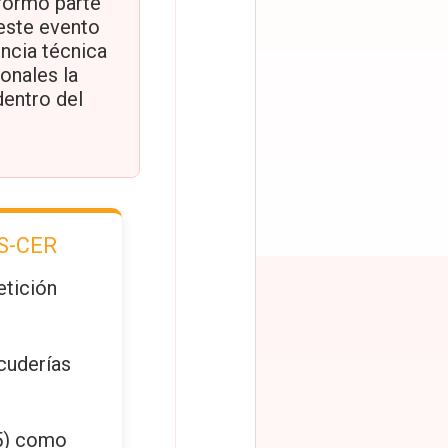
 formó parte
este evento
encia técnica
onales la
dentro del
S-CER
tición
cuderías
5) como