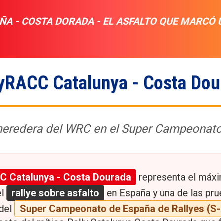
ÑA - COSTA DORADA - EL ASFALTO QUE MARCÓ 
lyRACC Catalunya - Costa Dou
heredera del WRC en el Super Campeonat
C Catalunya - Costa Dourada
representa el máx
el
rallye sobre asfalto
en España y una de las pr
 del
Super Campeonato de España de Rallyes (S