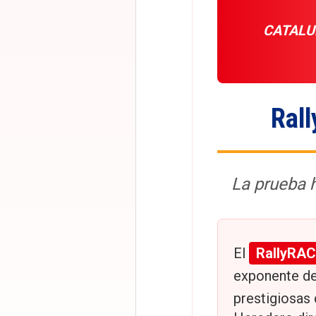
CATALU
Ral
La prueba 
El
RallyRAC
exponente d
prestigiosas