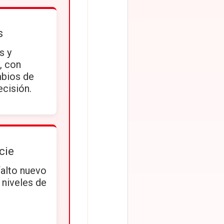
s
s y
, con
mbios de
ecisión.
cie
falto nuevo
s niveles de