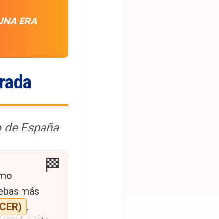
UNA ERA
rada
o de España
imo
uebas más
-CER)
.