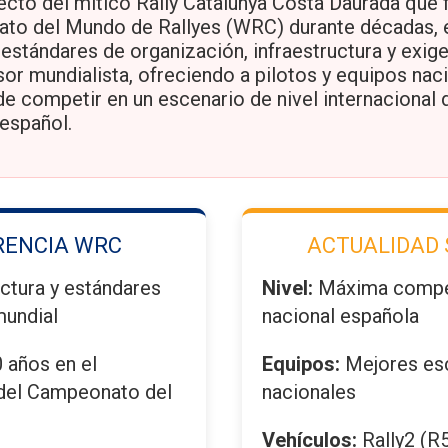
ecto del mítico Rally Catalunya Costa Daurada que
to del Mundo de Rallyes (WRC) durante décadas, 
estándares de organización, infraestructura y exig
or mundialista, ofreciendo a pilotos y equipos naci
e competir en un escenario de nivel internacional 
español.
RENCIA WRC
ACTUALIDAD 
ctura y estándares
Nivel:
Máxima compe
mundial
nacional española
 años en el
Equipos:
Mejores es
 del Campeonato del
nacionales
Vehículos:
Rally2 (R