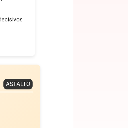
decisivos
l
s
ASFALTO