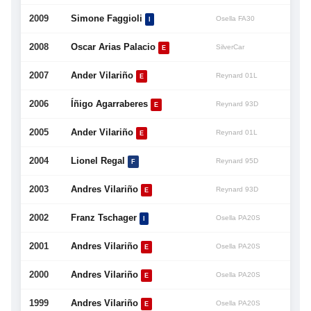
2009
Simone Faggioli
Osella FA30
I
2008
Oscar Arias Palacio
SilverCar
E
2007
Ander Vilariño
Reynard 01L
E
2006
Íñigo Agarraberes
Reynard 93D
E
2005
Ander Vilariño
Reynard 01L
E
2004
Lionel Regal
Reynard 95D
F
2003
Andres Vilariño
Reynard 93D
E
2002
Franz Tschager
Osella PA20S
I
2001
Andres Vilariño
Osella PA20S
E
2000
Andres Vilariño
Osella PA20S
E
1999
Andres Vilariño
Osella PA20S
E