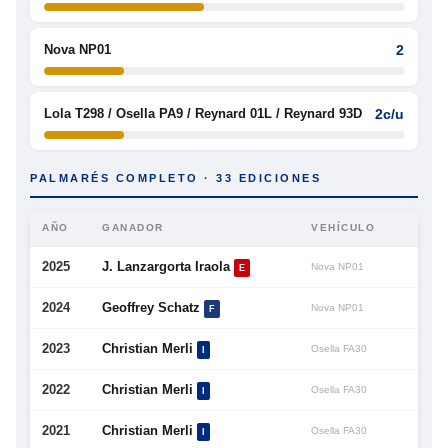
Nova NP01
2
Lola T298 / Osella PA9 / Reynard 01L / Reynard 93D
2c/u
PALMARÉS COMPLETO · 33 EDICIONES
AÑO
GANADOR
VEHÍCULO
2025
J. Lanzargorta Iraola
Nova NP01
E
2024
Geoffrey Schatz
Nova NP01
F
2023
Christian Merli
Osella FA30
I
2022
Christian Merli
Osella FA30
I
2021
Christian Merli
Osella FA30
I