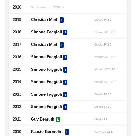
2020
Sin celebrar · COVID-19
2019
Christian Merli
Osella FA30
I
2018
Simone Faggioli
Norma M20 FC
I
2017
Christian Merli
Osella FA30
I
2016
Simone Faggioli
Norma M20 FC
I
2015
Simone Faggioli
Norma M20 FC
I
2014
Simone Faggioli
Norma M20 FC
I
2013
Simone Faggioli
Osella FA30
I
2012
Simone Faggioli
Osella FA30
I
2011
Guy Demuth
Osella FA30
L
2010
Fausto Bormolini
Reynard 2KL
I