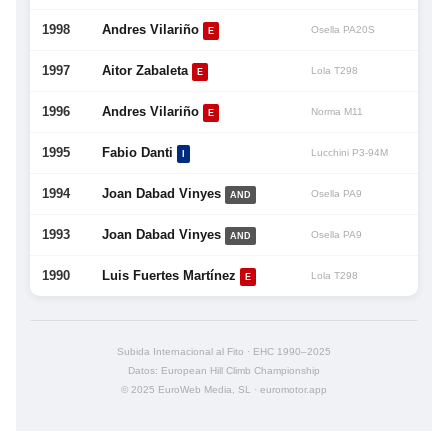
1998
Andres Vilariño
Osella PA20S
E
1997
Aitor Zabaleta
Lola T298
E
1996
Andres Vilariño
Norma M11
E
1995
Fabio Danti
Lucchini P3-94M
I
1994
Joan Dabad Vinyes
Osella PA9
AND
1993
Joan Dabad Vinyes
Osella PA9
AND
1990
Luis Fuertes Martínez
Lola T298
E
Subida Internacional al Fito · EHC 1990–2025
Datos: European Hill Climb Championship
© 2025 EuroWeb Media, SL · euromotor.app