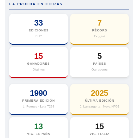
LA PRUEBA EN CIFRAS
33
7
EDICIONES
RÉCORD
EHC
Faggioli
15
5
GANADORES
PAÍSES
Distintos
Ganadores
1990
2025
PRIMERA EDICIÓN
ÚLTIMA EDICIÓN
L. Fuertes · Lola T298
J. Lanzargorta · Nova NP01
13
15
VIC. ESPAÑA
VIC. ITALIA