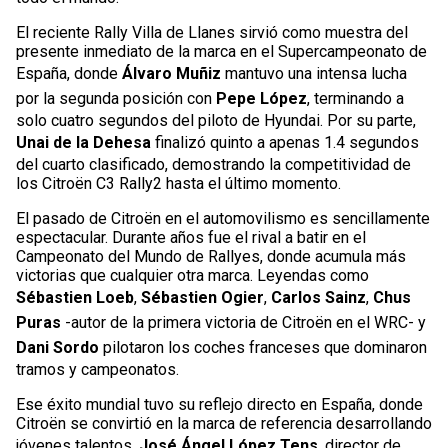
El reciente Rally Villa de Llanes sirvió como muestra del
presente inmediato de la marca en el Supercampeonato de
España, donde
Álvaro Muñiz
mantuvo una intensa lucha
por la segunda posición con
Pepe López
, terminando a
solo cuatro segundos del piloto de Hyundai. Por su parte,
Unai de la Dehesa
finalizó quinto a apenas 1.4 segundos
del cuarto clasificado, demostrando la competitividad de
los Citroën C3 Rally2 hasta el último momento.
El pasado de Citroën en el automovilismo es sencillamente
espectacular. Durante años fue el rival a batir en el
Campeonato del Mundo de Rallyes, donde acumula más
victorias que cualquier otra marca. Leyendas como
Sébastien Loeb
,
Sébastien Ogier
,
Carlos Sainz
,
Chus
Puras
-autor de la primera victoria de Citroën en el WRC- y
Dani Sordo
pilotaron los coches franceses que dominaron
tramos y campeonatos.
Ese éxito mundial tuvo su reflejo directo en España, donde
Citroën se convirtió en la marca de referencia desarrollando
jóvenes talentos.
José Ángel López Tens
, director de