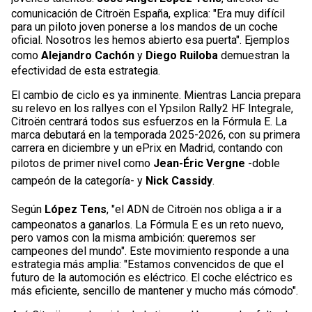
comunicación de Citroën España, explica: "Era muy difícil
para un piloto joven ponerse a los mandos de un coche
oficial. Nosotros les hemos abierto esa puerta". Ejemplos
como
Alejandro Cachón
y
Diego Ruiloba
demuestran la
efectividad de esta estrategia.
El cambio de ciclo es ya inminente. Mientras Lancia prepara
su relevo en los rallyes con el Ypsilon Rally2 HF Integrale,
Citroën centrará todos sus esfuerzos en la Fórmula E. La
marca debutará en la temporada 2025-2026, con su primera
carrera en diciembre y un ePrix en Madrid, contando con
pilotos de primer nivel como
Jean-Éric Vergne
-doble
campeón de la categoría- y
Nick Cassidy
.
Según
López Tens
, "el ADN de Citroën nos obliga a ir a
campeonatos a ganarlos. La Fórmula E es un reto nuevo,
pero vamos con la misma ambición: queremos ser
campeones del mundo". Este movimiento responde a una
estrategia más amplia: "Estamos convencidos de que el
futuro de la automoción es eléctrico. El coche eléctrico es
más eficiente, sencillo de mantener y mucho más cómodo".