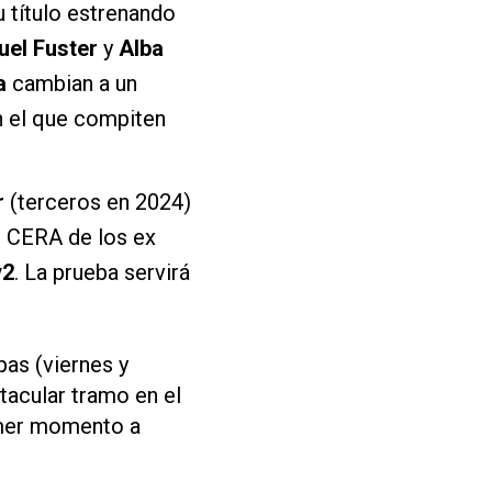
 título estrenando
uel Fuster
y
Alba
a
cambian a un
 el que compiten
r
(terceros en 2024)
el CERA de los ex
y2
. La prueba servirá
pas (viernes y
acular tramo en el
imer momento a