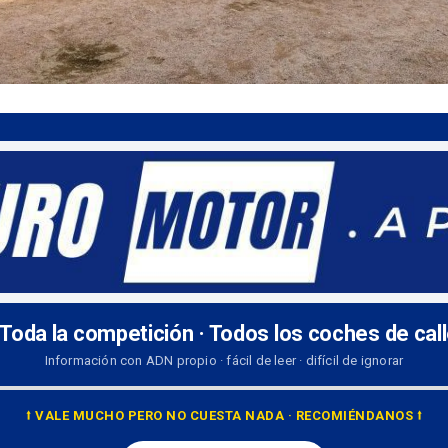
 Toda la competición · Todos los coches de cal
Información con ADN propio · fácil de leer · difícil de ignorar
⭡ VALE MUCHO PERO NO CUESTA NADA · RECOMIÉNDANOS ⭡