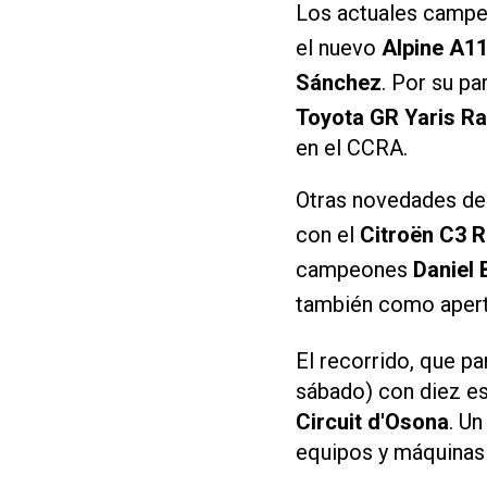
Los actuales camp
el nuevo
Alpine A1
Sánchez
. Por su p
Toyota GR Yaris Ra
en el CCRA.
Otras novedades de
con el
Citroën C3 R
campeones
Daniel
también como apert
El recorrido, que p
sábado) con diez e
Circuit d'Osona
. U
equipos y máquinas 