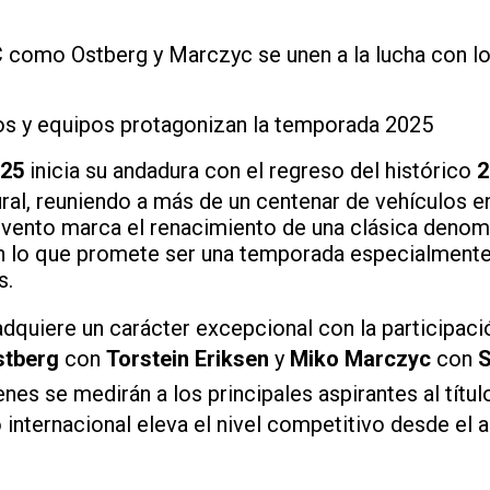
 como Ostberg y Marczyc se unen a la lucha con lo
 y equipos protagonizan la temporada 2025
025
inicia su andadura con el regreso del histórico
2
al, reuniendo a más de un centenar de vehículos en
vento marca el renacimiento de una clásica denomi
en lo que promete ser una temporada especialment
s.
dquiere un carácter excepcional con la participació
tberg
con
Torstein Eriksen
y
Miko Marczyc
con
enes se medirán a los principales aspirantes al títul
 internacional eleva el nivel competitivo desde el 