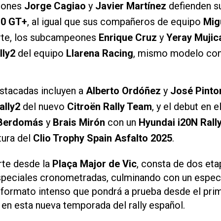
eones
Jorge Cagiao
y
Javier Martínez
defienden su
10 GT+
, al igual que sus compañeros de equipo
Mig
arte, los subcampeones
Enrique Cruz
y
Yeray Mujic
lly2
del equipo
Llarena Racing
, mismo modelo con
stacadas incluyen a
Alberto Ordóñez
y
José Pinto
ally2
del nuevo
Citroën Rally Team
, y el debut en 
 Berdomás
y
Brais Mirón
con un
Hyundai i20N Rall
ura del
Clio Trophy Spain Asfalto 2025
.
arte desde la
Plaça Major de Vic
, consta de dos eta
speciales cronometradas, culminando con un espect
n formato intenso que pondrá a prueba desde el pr
en esta nueva temporada del rally español.