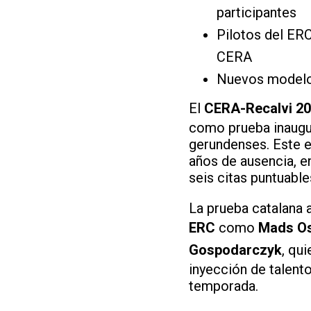
participantes
Pilotos del ERC
CERA
Nuevos modelos
El
CERA-Recalvi 2
como prueba inaugur
gerundenses. Este e
años de ausencia, 
seis citas puntuable
La prueba catalana a
ERC
como
Mads Os
Gospodarczyk
, qui
inyección de talento
temporada.