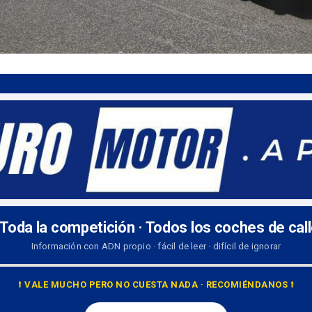
 Toda la competición · Todos los coches de cal
Información con ADN propio · fácil de leer · difícil de ignorar
⭡ VALE MUCHO PERO NO CUESTA NADA · RECOMIÉNDANOS ⭡