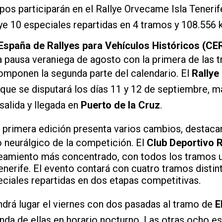
os participarán en el Rallye Orvecame Isla Tenerif
uye 10 especiales repartidas en 4 tramos y 108.55
spaña de Rallyes para Vehículos Históricos (CE
a pausa veraniega de agosto con la primera de las 
mponen la segunda parte del calendario. El
Rallye
 que se disputará los días 11 y 12 de septiembre, ma
salida y llegada en
Puerto de la Cruz
.
primera edición presenta varios cambios, destaca
o neurálgico de la competición. El
Club Deportivo R
teamiento más concentrado, con todos los tramos u
Tenerife. El evento contará con cuatro tramos disti
eciales repartidas en dos etapas competitivas.
ndrá lugar el viernes con dos pasadas al tramo de
E
unda de ellas en horario nocturno. Las otras ocho es