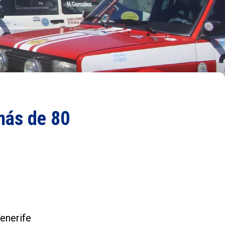
 más de 80
enerife