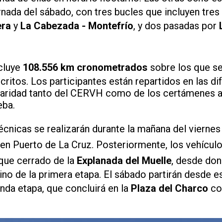
ornada del sábado, con tres bucles que incluyen tre
era
y
La Cabezada - Montefrío
, y dos pasadas por
ncluye
108.556 km cronometrados
sobre los que se
ritos. Los participantes están repartidos en las di
ularidad tanto del CERVH como de los certámenes
eba.
écnicas se realizarán durante la mañana del viernes
en Puerto de La Cruz. Posteriormente, los vehícul
que cerrado de la
Explanada del Muelle
, desde don
mino de la primera etapa. El sábado partirán desde
unda etapa, que concluirá en la
Plaza del Charco
con