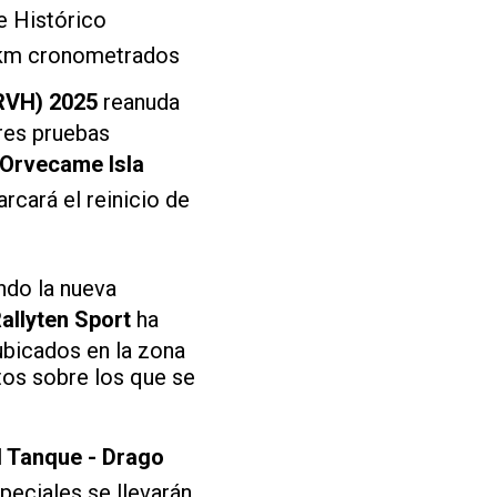
e Histórico
6 km cronometrados
RVH) 2025
reanuda
tres pruebas
 Orvecame Isla
rcará el reinicio de
ndo la nueva
allyten Sport
ha
bicados en la zona
ntos sobre los que se
l Tanque - Drago
peciales se llevarán