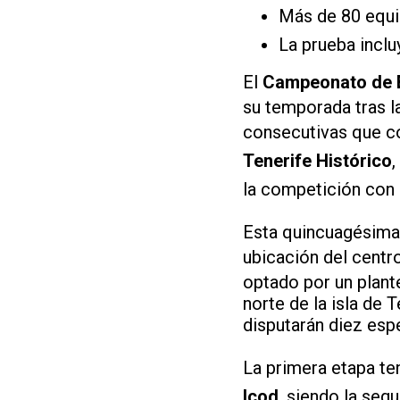
Más de 80 equip
La prueba incl
El
Campeonato de E
su temporada tras l
consecutivas que co
Tenerife Histórico
,
la competición con 
Esta quincuagésima 
ubicación del centr
optado por un plan
norte de la isla de 
disputarán diez esp
La primera etapa te
Icod
, siendo la seg