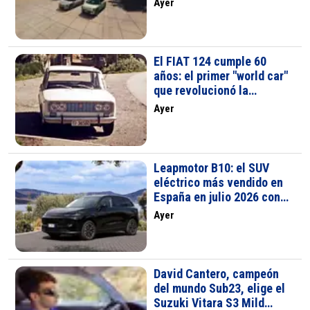
Ayer
mundiales
El FIAT 124 cumple 60
años: el primer "world car"
que revolucionó la
movilidad global con 20
Ayer
millones de unidades
Leapmotor B10: el SUV
eléctrico más vendido en
España en julio 2026 con
506 unidades
Ayer
David Cantero, campeón
del mundo Sub23, elige el
Suzuki Vitara S3 Mild