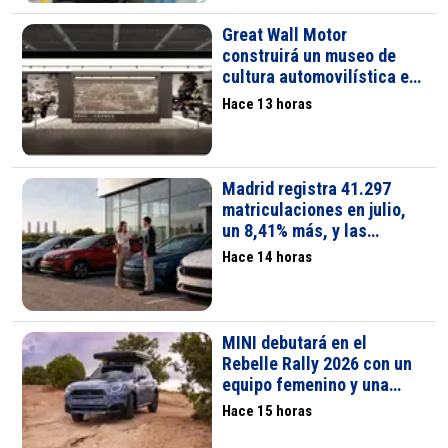
Great Wall Motor
construirá un museo de
cultura automovilística en
China, el primero privado
Hace 13 horas
del país
Madrid registra 41.297
matriculaciones en julio,
un 8,41% más, y las
electrificadas superan el
Hace 14 horas
72% de cuota
MINI debutará en el
Rebelle Rally 2026 con un
equipo femenino y una
nueva variante de modelo
Hace 15 horas
orientada a la aventura