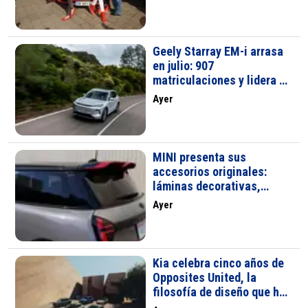
Geely Starray EM-i arrasa
en julio: 907
matriculaciones y lidera el
segmento C-SUV PHEV en
Ayer
España
MINI presenta sus
accesorios originales:
láminas decorativas,
llantas JCW y
Ayer
aerodinámica deportiva
Kia celebra cinco años de
Opposites United, la
filosofía de diseño que ha
conquistado premios