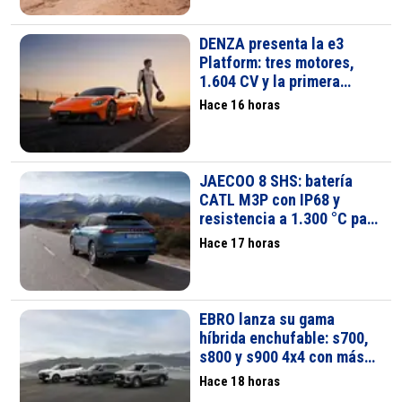
DENZA presenta la e3
Platform: tres motores,
1.604 CV y la primera
unidad de propulsión 15 en
Hace 16 horas
1 del mundo
JAECOO 8 SHS: batería
CATL M3P con IP68 y
resistencia a 1.300 °C para
máxima seguridad en el
Hace 17 horas
PHEV
EBRO lanza su gama
híbrida enchufable: s700,
s800 y s900 4x4 con más
de 1.000 km de autonomía
Hace 18 horas
y hasta 140 km eléctricos