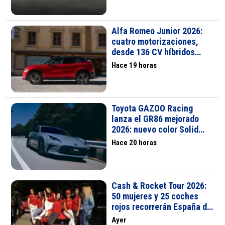
Alfa Romeo Junior 2026:
cuatro motorizaciones,
desde 136 CV híbridos
hasta 280 CV eléctricos
Hace 19 horas
Toyota GAZOO Racing
lanza el GR86 mejorado
2026: nuevo color Solid
Gray, mejoras en
Hace 20 horas
conducción y EyeSight de
triple cámara
Cash & Rocket Tour 2026:
50 mujeres y 25 coches
rojos recorrerán España del
10 al 13 de septiembre
Ayer