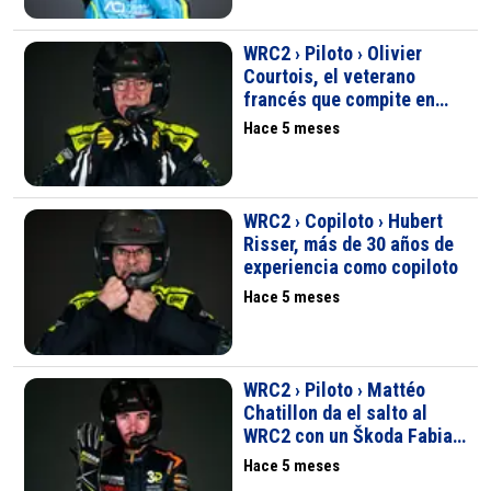
WRC2 › Piloto › Olivier
Courtois, el veterano
francés que compite en
WRC2 2026 con Hubert
Hace 5 meses
Risser
WRC2 › Copiloto › Hubert
Risser, más de 30 años de
experiencia como copiloto
Hace 5 meses
WRC2 › Piloto › Mattéo
Chatillon da el salto al
WRC2 con un Škoda Fabia
RS Rally2 en 2026
Hace 5 meses