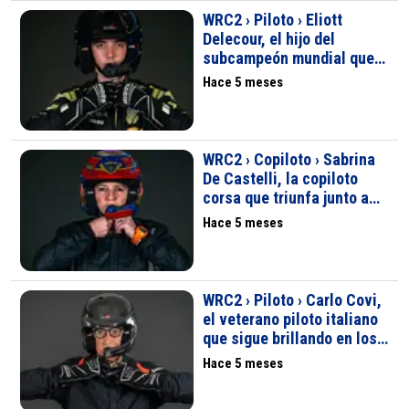
WRC2 › Piloto › Eliott
Delecour, el hijo del
subcampeón mundial que
sigue sus pasos en el WRC
Hace 5 meses
WRC2 › Copiloto › Sabrina
De Castelli, la copiloto
corsa que triunfa junto a
François Delecour en
Hace 5 meses
Montecarlo
WRC2 › Piloto › Carlo Covi,
el veterano piloto italiano
que sigue brillando en los
rallyes del WRC
Hace 5 meses