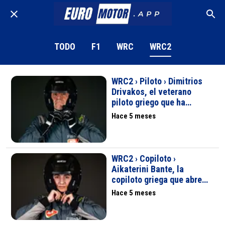
TODO
F1
WRC
WRC2
WRC2 › Piloto › Dimitrios
Drivakos, el veterano
piloto griego que ha
marcado época en los
Hace 5 meses
rallyes helenos
WRC2 › Copiloto ›
Aikaterini Bante, la
copiloto griega que abre
camino en los rallyes
Hace 5 meses
europeos