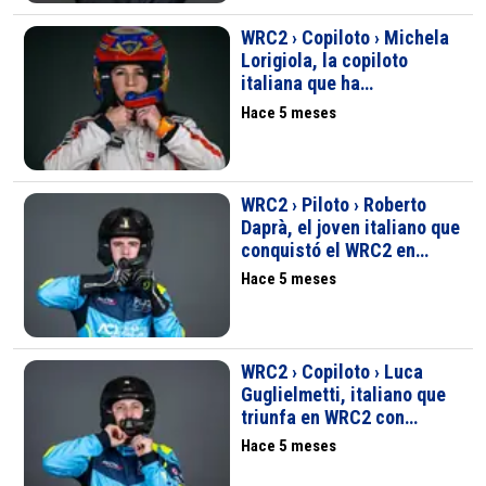
WRC2 › Copiloto › Michela
Lorigiola, la copiloto
italiana que ha
conquistado los rallyes
Hace 5 meses
europeos desde 2019
WRC2 › Piloto › Roberto
Daprà, el joven italiano que
conquistó el WRC2 en
Cerdeña 2025
Hace 5 meses
WRC2 › Copiloto › Luca
Guglielmetti, italiano que
triunfa en WRC2 con
Roberto Daprà
Hace 5 meses