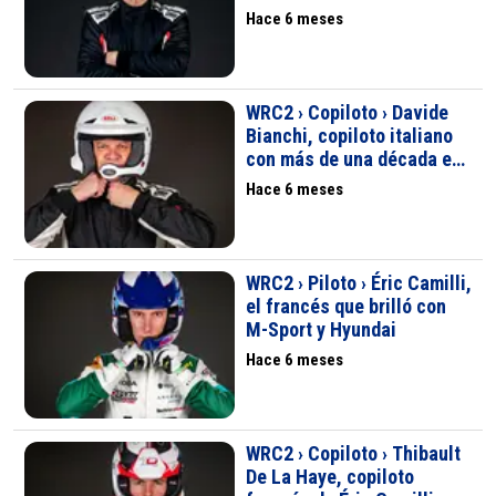
rallyes disputados
Hace 6 meses
WRC2 › Copiloto › Davide
Bianchi, copiloto italiano
con más de una década en
los rallyes
Hace 6 meses
WRC2 › Piloto › Éric Camilli,
el francés que brilló con
M-Sport y Hyundai
Hace 6 meses
WRC2 › Copiloto › Thibault
De La Haye, copiloto