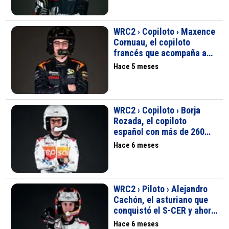
WRC2 › Copiloto › Maxence
Cornuau, el copiloto
francés que acompaña a
Mattéo Chatillon en el
Hace 5 meses
salto al WRC2
WRC2 › Copiloto › Borja
Rozada, el copiloto
español con más de 260
rallyes y experiencia en el
Hace 6 meses
WRC
WRC2 › Piloto › Alejandro
Cachón, el asturiano que
conquistó el S-CER y ahora
triunfa en el WRC2
Hace 6 meses