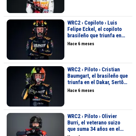
WRC2 › Copiloto › Luis
Felipe Eckel, el copiloto
brasileño que triunfa en
Europa y Brasil
Hace 6 meses
WRC2 › Piloto › Cristian
Baumgart, el brasileño que
triunfa en el Dakar, Sertões
y rallies europeos
Hace 6 meses
WRC2 › Piloto › Olivier
Burri, el veterano suizo
que suma 34 años en el
WRC