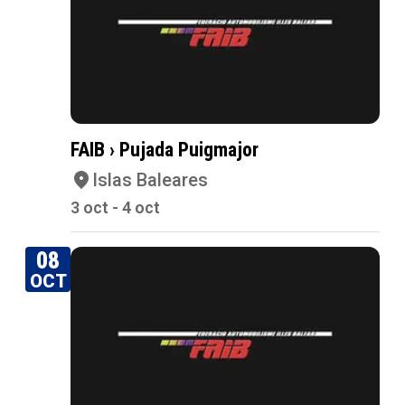
FAIB › Pujada Puigmajor
Islas Baleares
3 oct - 4 oct
08
OCT