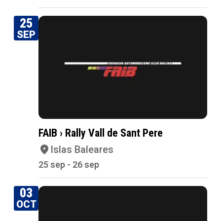
25
SEP
FAIB › Rally Vall de Sant Pere
Islas Baleares
25 sep - 26 sep
03
OCT