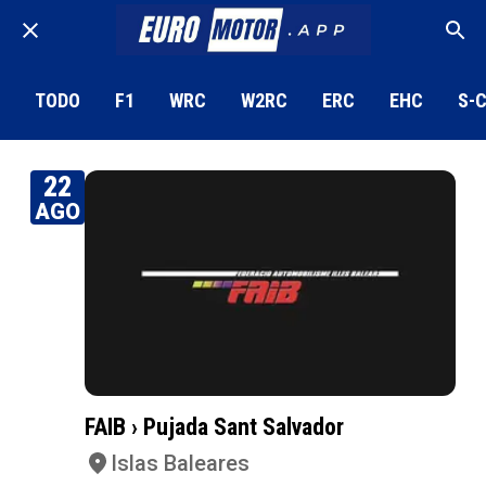
TODO
F1
WRC
W2RC
ERC
EHC
S-
22
AGO
FAIB › Pujada Sant Salvador
Islas Baleares