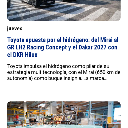
jueves
Toyota apuesta por el hidrógeno: del Mirai al
GR LH2 Racing Concept y el Dakar 2027 con
el DKR Hilux
Toyota impulsa el hidrógeno como pilar de su
estrategia multitecnología, con el Mirai (650 km de
autonomía) como buque insignia. La marca
desarrolla motores de combustión y pila de
combustible para camiones, barcos, maquinaria y
competición, con el GR LH2 Racing Concept en Le
Mans y el DKR GR FC Hilux para el Dakar 2027.