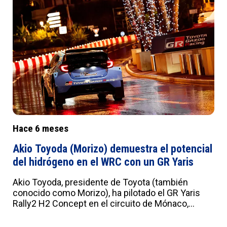
Hace 6 meses
Akio Toyoda (Morizo) demuestra el potencial
del hidrógeno en el WRC con un GR Yaris
Akio Toyoda, presidente de Toyota (también
conocido como Morizo), ha pilotado el GR Yaris
Rally2 H2 Concept en el circuito de Mónaco,
demostrando el potencial del hidrógeno en el
WRC. Defiende esta tecnología para preservar el