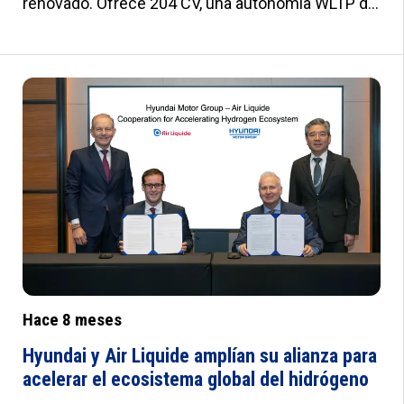
renovado. Ofrece 204 CV, una autonomía WLTP de
826 km y un tiempo de repostaje inferior a cinco
minutos. Llega en dos acabados: Tecno y Style.
Hace 8 meses
Hyundai y Air Liquide amplían su alianza para
acelerar el ecosistema global del hidrógeno