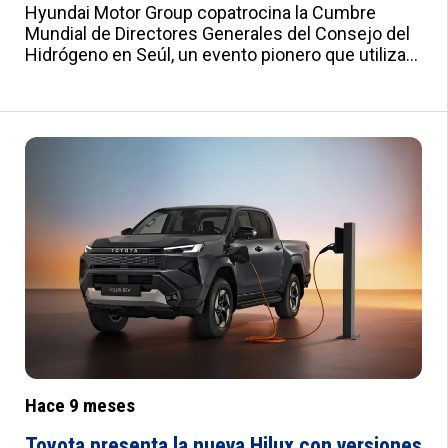
Hyundai Motor Group copatrocina la Cumbre
Mundial de Directores Generales del Consejo del
Hidrógeno en Seúl, un evento pionero que utilizará
transporte 100% impulsado por hidrógeno. La
cumbre reunirá a 200 CEOs de casi 100 empresas
para debatir la ampliación del ecosistema del
hidrógeno. Hyundai desplegará 50 SUV NEXO y 6
autobuses UNIVERSE de pila de combustible,
demostrando su compromiso y el avance de la
infraestructura coreana. El evento subraya el
papel clave del hidrógeno en la transición
energética global.
Hace 9 meses
Toyota presenta la nueva Hilux con versiones