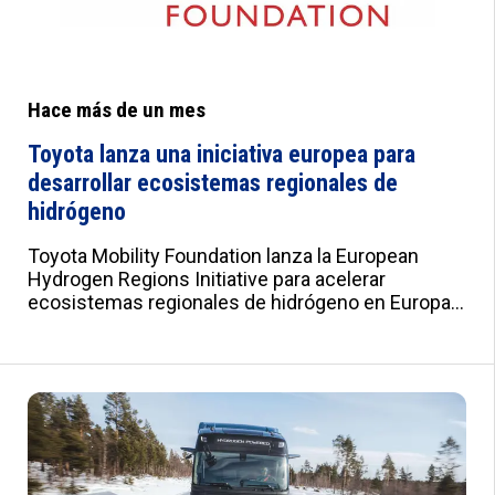
Hace más de un mes
Toyota lanza una iniciativa europea para
desarrollar ecosistemas regionales de
hidrógeno
Toyota Mobility Foundation lanza la European
Hydrogen Regions Initiative para acelerar
ecosistemas regionales de hidrógeno en Europa.
La convocatoria, abierta hasta el 31 de julio de
2026, cuenta con Spilett GmbH como socio
técnico y la plataforma H2Scout para el desarrollo
de proyectos. Añadir Euromotor en Google