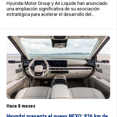
Hyundai Motor Group y Air Liquide han anunciado
una ampliación significativa de su asociación
estratégica para acelerar el desarrollo del
ecosistema global del hidrógeno. La renovación
del Memorándum de Entendimiento se formalizó
durante la Cumbre de Directores del Consejo del
Hidrógeno en Seúl, donde ambas compañías
ejercen como copresidentes. La colaboración se
centrará en crear hubs clave en Europa, Corea y
Estados Unidos, expandiendo infraestructuras de
repostaje, desarrollando cadenas de suministro
fiables y desplegando vehículos de pila de
combustible para transporte pesado, logística y
público. En Corea del Sur, la alianza ya ha logrado
hitos tangibles, incluyendo el despliegue de más
de 2.000 autobuses y 37.000 turismos de
hidrógeno, así como la expansión de la red de
estaciones de servicio.
Hace 8 meses
Hyundai presenta el nuevo NEXO: 826 km de