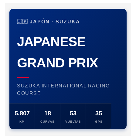
🇯🇵 JAPÓN · SUZUKA
JAPANESE
GRAND PRIX
SUZUKA INTERNATIONAL RACING
COURSE
5.807
18
53
35
KM
CURVAS
VUELTAS
GPS