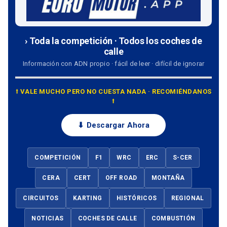
› Toda la competición · Todos los coches de
calle
Información con ADN propio · fácil de leer · difícil de ignorar
⭡ VALE MUCHO PERO NO CUESTA NADA · RECOMIÉNDANOS
⭡
⬇ Descargar Ahora
COMPETICIÓN
F1
WRC
ERC
S-CER
CERA
CERT
OFF ROAD
MONTAÑA
CIRCUITOS
KARTING
HISTÓRICOS
REGIONAL
NOTICIAS
COCHES DE CALLE
COMBUSTIÓN