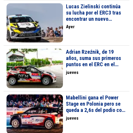
Lucas Zielinski continúa
su lucha por el ERC3 tras
encontrar un nuevo
patrocinador
Ayer
Adrian Rzeźnik, de 19
años, suma sus primeros
puntos en el ERC en el
Rally de Polonia con el
jueves
Škoda Fabia RS Rally2
Mabellini gana el Power
Stage en Polonia pero se
queda a 2,6s del podio con
el Lancia Ypsilon Rally2 HF
jueves
Integrale