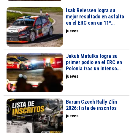
Isak Reiersen logra su
mejor resultado en asfalto
en el ERC con un 11º
puesto en el Rally de
jueves
Polonia
Jakub Matulka logra su
primer podio en el ERC en
Polonia tras un intenso
análisis de su error en
jueves
Roma
Barum Czech Rally Zlín
2026: lista de inscritos
jueves