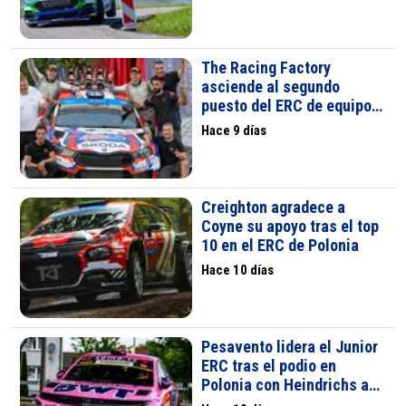
puntos
The Racing Factory
asciende al segundo
puesto del ERC de equipos
tras Polonia
Hace 9 días
Creighton agradece a
Coyne su apoyo tras el top
10 en el ERC de Polonia
Hace 10 días
Pesavento lidera el Junior
ERC tras el podio en
Polonia con Heindrichs a
un punto