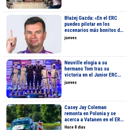
Błażej Gazda: «En el ERC
puedes pilotar en los
escenarios más bonitos de
Europa»
jueves
Neuville elogia a su
hermano Tom tras su
victoria en el Junior ERC
de Polonia
jueves
Casey Jay Coleman
remonta en Polonia y se
acerca a Vatanen en el ERC
Fiesta Rally3 Trophy a 7
Hace 8 días