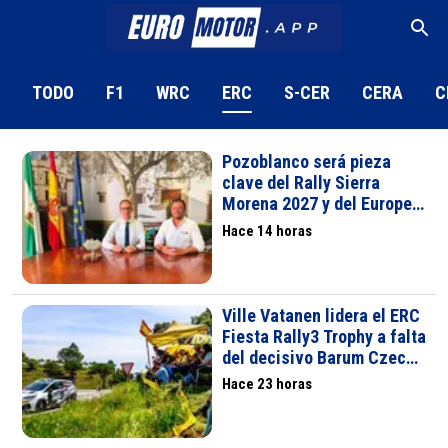
TODO
F1
WRC
ERC
S-CER
CERA
C
Pozoblanco será pieza
clave del Rally Sierra
Morena 2027 y del Europeo
de Rallyes
Hace 14 horas
Ville Vatanen lidera el ERC
Fiesta Rally3 Trophy a falta
del decisivo Barum Czech
Rally Zlín
Hace 23 horas