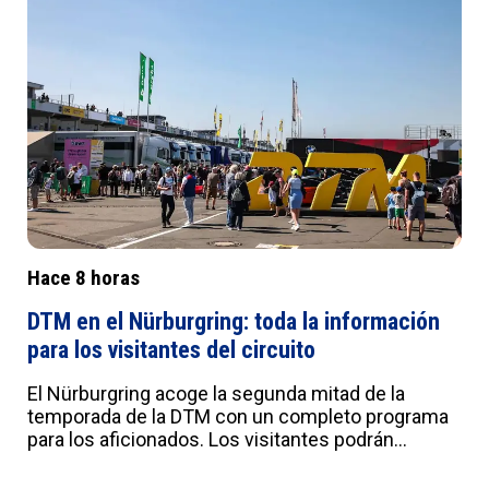
b:#e0e0e0;--c:#fafbfd;--d:#f8f8f8;--e:#F2F5FB;--
f:#fff;--g:#000;--h:'Roboto',sans-serif;--i:'Roboto
Condensed',sans-serif;--j:18px;--k:20px;--l:22px;--
m:21px;--n:23px;--o:25px;--p:20px;--q:22px;--
r:24px;--s:10px 15px;--t:25px 0;--u:20px;--v:20px;--
w:0px;--x:10px;--y:1px solid #ddd}
Hace 8 horas
DTM en el Nürburgring: toda la información
para los visitantes del circuito
El Nürburgring acoge la segunda mitad de la
temporada de la DTM con un completo programa
para los aficionados. Los visitantes podrán
disfrutar de la DTM Classic Showrun, la Fan Zone,
el pitwalk, simuladores de carreras y la Track