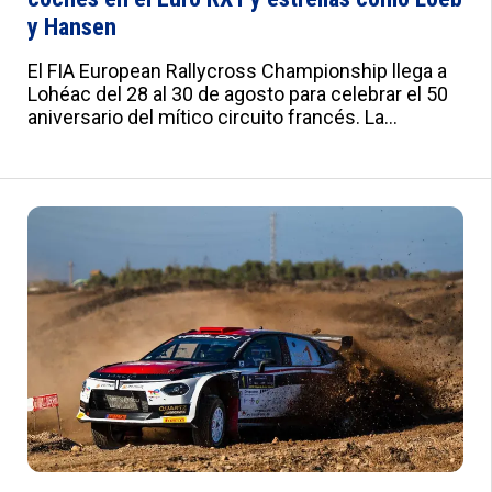
y Hansen
El FIA European Rallycross Championship llega a
Lohéac del 28 al 30 de agosto para celebrar el 50
aniversario del mítico circuito francés. La
categoría RX1 cuenta con 30 coches, con Johan
Kristoffersson y Andreas Bakkerud como líderes
del campeonato, y las presencias estelares de
Sébastien Loeb y Kevin Hansen. :root{--
a:#012B7F;--b:#e0e0e0;--c:#fafbfd;--d:#f8f8f8;--
e:#F2F5FB;--f:#fff;--g:#000;--h:'Roboto',sans-
serif;--i:'Roboto Condensed',sans-serif;--j:18px;--
k:20px;--l:22px;--m:21px;--n:23px;--o:25px;--
p:20px;--q:22px;--r:24px;--s:10px 15px;--t:25px 0;--
u:20px;--v:20px;--w:0px;--x:10px;--y:1px solid
#ddd}