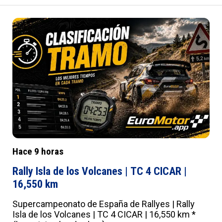
Safari, además de las carreras de ADAC GT4
Germany, BMW M2 Cup y Porsche Carrera Cup.
:root{--a:#012B7F;--b:#e0e0e0;--c:#fafbfd;--
d:#f8f8f8;--e:#F2F5FB;--f:#fff;--g:#000;--
h:'Roboto',sans-serif;--i:'Roboto Condensed',sans-
serif;--j:18px;--k:20px;--l:22px;--m:21px;--n:23px;--
o:25px;--p:20px;--q:22px;--r:24px;--s:10px 15px;--
t:25px 0;--u:20px;--v:20px;--w:0px;--x:10px;--y:1px
solid #ddd}
Hace 9 horas
Rally Isla de los Volcanes | TC 4 CICAR |
16,550 km
Supercampeonato de España de Rallyes | Rally
Isla de los Volcanes | TC 4 CICAR | 16,550 km *