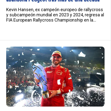
Kevin Hansen, ex campeón europeo de rallycross
y subcampeón mundial en 2023 y 2024, regresa al
FIA European Rallycross Championship en la
ronda de Lohéac del 28 al 30 de agosto. El sueco
competirá con PGRX y, por primera vez en más de
una década, no lo hará con un Peugeot. :root{--
a:#012B7F;--b:#e0e0e0;--c:#fafbfd;--d:#f8f8f8;--
e:#F2F5FB;--f:#fff;--g:#000;--h:'Roboto',sans-
serif;--i:'Roboto Condensed',sans-serif;--j:18px;--
k:20px;--l:22px;--m:21px;--n:23px;--o:25px;--
p:20px;--q:22px;--r:24px;--s:10px 15px;--t:25px 0;--
u:20px;--v:20px;--w:0px;--x:10px;--y:1px solid
#ddd}