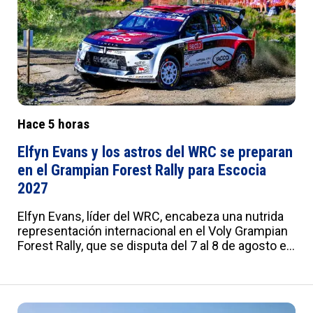
t:25px 0;--u:20px;--v:20px;--w:0px;--x:10px;--y:1px
solid #ddd}
Hace 5 horas
Elfyn Evans y los astros del WRC se preparan
en el Grampian Forest Rally para Escocia
2027
Elfyn Evans, líder del WRC, encabeza una nutrida
representación internacional en el Voly Grampian
Forest Rally, que se disputa del 7 al 8 de agosto en
Escocia. El evento, con 10 tramos y 57 millas,
servirá de preparación para el WRC Rally Scotland
2027. También competirán Armstrong, Rossel,
Gryazin y Semenuk. :root{--a:#012B7F;--