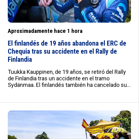
Aproximadamente hace 1 hora
El finlandés de 19 años abandona el ERC de
Chequia tras su accidente en el Rally de
Finlandia
Tuukka Kauppinen, de 19 años, se retiró del Rally
de Finlandia tras un accidente en el tramo
Sydänmaa. El finlandés también ha cancelado su
participación en la próxima cita del ERC en
Chequia. Su copiloto Sebastian Virtanen sufre una
fractura en la espalda. :root{--a:#012B7F;--
b:#e0e0e0;--c:#fafbfd;--d:#f8f8f8;--e:#F2F5FB;--
f:#fff;--g:#000;--h:'Roboto',sans-serif;--i:'Roboto
Condensed',sans-serif;--j:18px;--k:20px;--l:22px;--
m:21px;--n:23px;--o:25px;--p:20px;--q:22px;--
r:24px;--s:10px 15px;--t:25px 0;--u:20px;--v:20px;--