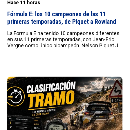
Hace 11 horas
Fórmula E: los 10 campeones de las 11
primeras temporadas, de Piquet a Rowland
La Fórmula E ha tenido 10 campeones diferentes
en sus 11 primeras temporadas, con Jean-Eric
Vergne como único bicampeón. Nelson Piquet Jr,
Sebastien Buemi, Lucas di Grassi, Antonio Félix da
Costa, Nyck de Vries, Stoffel Vandoorne, Jake
Dennis, Pascal Wehrlein y Oliver Rowland
completan la lista de campeones. :root{--
a:#012B7F;--b:#e0e0e0;--c:#fafbfd;--d:#f8f8f8;--
e:#F2F5FB;--f:#fff;--g:#000;--h:'Roboto',sans-
serif;--i:'Roboto Condensed',sans-serif;--j:18px;--
k:20px;--l:22px;--m:21px;--n:23px;--o:25px;--
p:20px;--q:22px;--r:24px;--s:10px 15px;--t:25px 0;--
u:20px;--v:20px;--w:0px;--x:10px;--y:1px solid
#ddd}