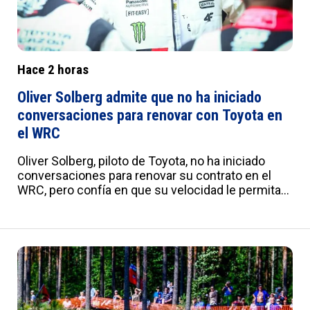
Hace 2 horas
Oliver Solberg admite que no ha iniciado
conversaciones para renovar con Toyota en
el WRC
Oliver Solberg, piloto de Toyota, no ha iniciado
conversaciones para renovar su contrato en el
WRC, pero confía en que su velocidad le permita
seguir en el equipo. El sueco, cuarto del
campeonato a 45 puntos de Evans, valora su
primera temporada completa en el equipo oficial.
:root{--a:#012B7F;--b:#e0e0e0;--c:#fafbfd;--
d:#f8f8f8;--e:#F2F5FB;--f:#fff;--g:#000;--
h:'Roboto',sans-serif;--i:'Roboto Condensed',sans-
serif;--j:18px;--k:20px;--l:22px;--m:21px;--n:23px;--
o:25px;--p:20px;--q:22px;--r:24px;--s:10px 15px;--