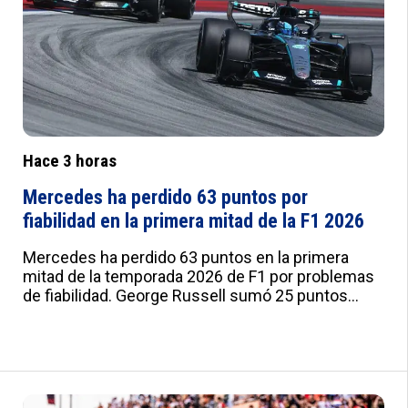
u:20px;--v:20px;--w:0px;--x:10px;--y:1px solid
#ddd}
Hace 3 horas
Mercedes ha perdido 63 puntos por
fiabilidad en la primera mitad de la F1 2026
Mercedes ha perdido 63 puntos en la primera
mitad de la temporada 2026 de F1 por problemas
de fiabilidad. George Russell sumó 25 puntos
perdidos en Canadá y 2 en Hungría, mientras Kimi
Antonelli dejó de sumar 18 en Barcelona y otros
18 en Silverstone. Los fallos han permitido a sus
rivales acercarse en el campeonato. :root{--
a:#012B7F;--b:#e0e0e0;--c:#fafbfd;--d:#f8f8f8;--