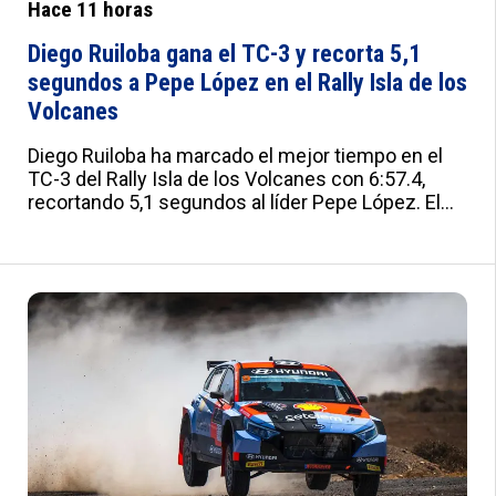
Hace 11 horas
Diego Ruiloba gana el TC-3 y recorta 5,1
segundos a Pepe López en el Rally Isla de los
Volcanes
Diego Ruiloba ha marcado el mejor tiempo en el
TC-3 del Rally Isla de los Volcanes con 6:57.4,
recortando 5,1 segundos al líder Pepe López. El
asturiano, que ha reparado un fallo de colectores,
es ya cuarto en la general a 26,3 segundos. Sergi
Pérez y Semenov han sufrido problemas. :root{--
a:#012B7F;--b:#e0e0e0;--c:#fafbfd;--d:#f8f8f8;--
e:#F2F5FB;--f:#fff;--g:#000;--h:'Roboto',sans-
serif;--i:'Roboto Condensed',sans-serif;--j:18px;--
k:20px;--l:22px;--m:21px;--n:23px;--o:25px;--
p:20px;--q:22px;--r:24px;--s:10px 15px;--t:25px 0;--
u:20px;--v:20px;--w:0px;--x:10px;--y:1px solid
#ddd}