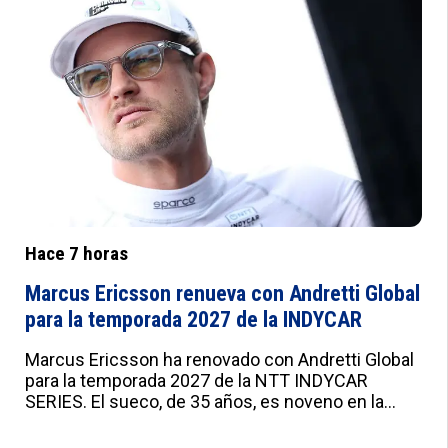
d:#f8f8f8;--e:#F2F5FB;--f:#fff;--g:#000;--
h:'Roboto',sans-serif;--i:'Roboto Condensed',sans-
serif;--j:18px;--k:20px;--l:22px;--m:21px;--n:23px;--
o:25px;--p:20px;--q:22px;--r:24px;--s:10px 15px;--
t:25px 0;--u:20px;--v:20px;--w:0px;--x:10px;--y:1px
solid #ddd}
Hace 7 horas
Marcus Ericsson renueva con Andretti Global
para la temporada 2027 de la INDYCAR
Marcus Ericsson ha renovado con Andretti Global
para la temporada 2027 de la NTT INDYCAR
SERIES. El sueco, de 35 años, es noveno en la
clasificación este año y formará parte de la
alineación de tres pilotos junto a Will Power y Kyle