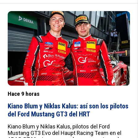
cita de Encarnación. :root{--a:#012B7F;--
b:#e0e0e0;--c:#fafbfd;--d:#f8f8f8;--e:#F2F5FB;--
f:#fff;--g:#000;--h:'Roboto',sans-serif;--i:'Roboto
Condensed',sans-serif;--j:18px;--k:20px;--l:22px;--
m:21px;--n:23px;--o:25px;--p:20px;--q:22px;--
r:24px;--s:10px 15px;--t:25px 0;--u:20px;--v:20px;--
w:0px;--x:10px;--y:1px solid #ddd}
Hace 9 horas
Kiano Blum y Niklas Kalus: así son los pilotos
del Ford Mustang GT3 del HRT
Kiano Blum y Niklas Kalus, pilotos del Ford
Mustang GT3 Evo del Haupt Racing Team en el