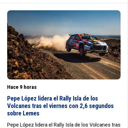
Kirkwood. Ericsson ganó las 500 Millas de
Indianápolis en 2022. :root{--a:#012B7F;--
b:#e0e0e0;--c:#fafbfd;--d:#f8f8f8;--e:#F2F5FB;--
f:#fff;--g:#000;--h:'Roboto',sans-serif;--i:'Roboto
Condensed',sans-serif;--j:18px;--k:20px;--l:22px;--
m:21px;--n:23px;--o:25px;--p:20px;--q:22px;--
r:24px;--s:10px 15px;--t:25px 0;--u:20px;--v:20px;--
w:0px;--x:10px;--y:1px solid #ddd}
Hace 9 horas
Pepe López lidera el Rally Isla de los
Volcanes tras el viernes con 2,6 segundos
sobre Lemes
Pepe López lidera el Rally Isla de los Volcanes tras