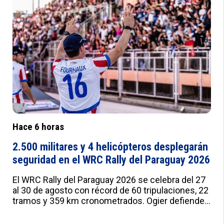
e:#F2F5FB;--f:#fff;--g:#000;--h:'Roboto',sans-
serif;--i:'Roboto Condensed',sans-serif;--j:18px;--
k:20px;--l:22px;--m:21px;--n:23px;--o:25px;--
p:20px;--q:22px;--r:24px;--s:10px 15px;--t:25px 0;--
u:20px;--v:20px;--w:0px;--x:10px;--y:1px solid
#ddd}
Hace 6 horas
2.500 militares y 4 helicópteros desplegarán
seguridad en el WRC Rally del Paraguay 2026
El WRC Rally del Paraguay 2026 se celebra del 27
al 30 de agosto con récord de 60 tripulaciones, 22
tramos y 359 km cronometrados. Ogier defiende
su título ante Evans, Neuville y Fourmaux. 2.500
efectivos militares garantizarán la seguridad en la