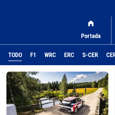
Portada
TODO
F1
WRC
ERC
S-CER
CE