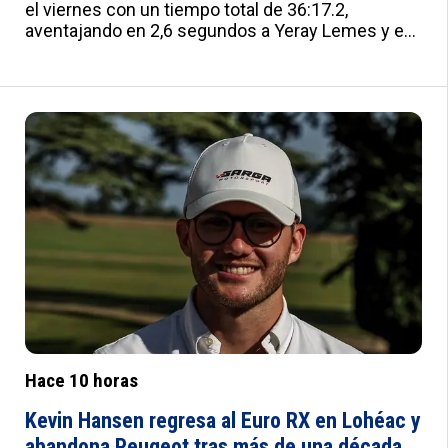
el viernes con un tiempo total de 36:17.2,
aventajando en 2,6 segundos a Yeray Lemes y en
12,4 a Diego Ruiloba. El madrileño ha recibido una
penalización de 5 segundos por tocar una
chicane. Ruiloba ha firmado su segundo scratch
del día en el TC-4. :root{--a:#012B7F;--b:#e0e0e0;-
-c:#fafbfd;--d:#f8f8f8;--e:#F2F5FB;--f:#fff;--
g:#000;--h:'Roboto',sans-serif;--i:'Roboto
Condensed',sans-serif;--j:18px;--k:20px;--l:22px;--
m:21px;--n:23px;--o:25px;--p:20px;--q:22px;--
r:24px;--s:10px 15px;--t:25px 0;--u:20px;--v:20px;--
w:0px;--x:10px;--y:1px solid #ddd}
Hace 10 horas
Kevin Hansen regresa al Euro RX en Lohéac y
abandona Peugeot tras más de una década