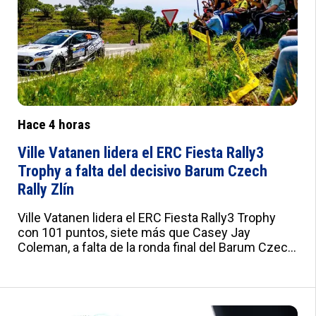
w:0px;--x:10px;--y:1px solid #ddd}
Hace 4 horas
Ville Vatanen lidera el ERC Fiesta Rally3
Trophy a falta del decisivo Barum Czech
Rally Zlín
Ville Vatanen lidera el ERC Fiesta Rally3 Trophy
con 101 puntos, siete más que Casey Jay
Coleman, a falta de la ronda final del Barum Czech
Rally Zlín. Petr Kačírek y Kalum Graffin también
optan al título con 78 y 75 puntos. El ganador se
lleva una Fiesta Rally2 con asistencia de M-Sport.
:root{--a:#012B7F;--b:#e0e0e0;--c:#fafbfd;--