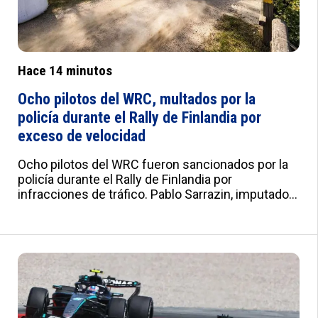
Hace 14 minutos
Ocho pilotos del WRC, multados por la
policía durante el Rally de Finlandia por
exceso de velocidad
Ocho pilotos del WRC fueron sancionados por la
policía durante el Rally de Finlandia por
infracciones de tráfico. Pablo Sarrazin, imputado
por conducción temeraria, adelantó a un patrulla y
no se detuvo. Seis pilotos recibieron
prohibiciones temporales de conducir. :root{--
a:#012B7F;--b:#e0e0e0;--c:#fafbfd;--d:#f8f8f8;--
e:#F2F5FB;--f:#fff;--g:#000;--h:'Roboto',sans-
serif;--i:'Roboto Condensed',sans-serif;--j:18px;--
k:20px;--l:22px;--m:21px;--n:23px;--o:25px;--
p:20px;--q:22px;--r:24px;--s:10px 15px;--t:25px 0;--