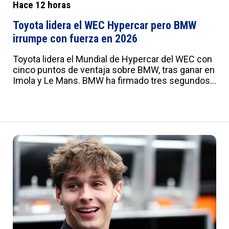
Hace 12 horas
Toyota lidera el WEC Hypercar pero BMW
irrumpe con fuerza en 2026
Toyota lidera el Mundial de Hypercar del WEC con
cinco puntos de ventaja sobre BMW, tras ganar en
Imola y Le Mans. BMW ha firmado tres segundos
puestos y una victoria en Interlagos. Robin Frijns y
René Rast empatan a puntos con los líderes de
Toyota en el campeonato de pilotos. :root{--
a:#012B7F;--b:#e0e0e0;--c:#fafbfd;--d:#f8f8f8;--
e:#F2F5FB;--f:#fff;--g:#000;--h:'Roboto',sans-
serif;--i:'Roboto Condensed',sans-serif;--j:18px;--
k:20px;--l:22px;--m:21px;--n:23px;--o:25px;--
p:20px;--q:22px;--r:24px;--s:10px 15px;--t:25px 0;--
u:20px;--v:20px;--w:0px;--x:10px;--y:1px solid
#ddd}