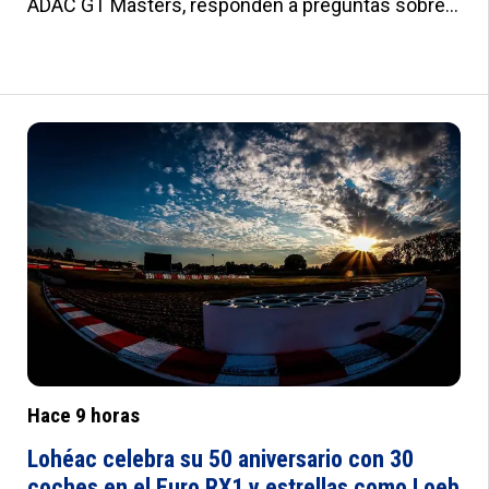
ADAC GT Masters, responden a preguntas sobre
su personalidad y su relación como compañeros.
Desde la cocina hasta el riesgo en pista, el dúo
revela cómo es su vida dentro y fuera del cockpit.
:root{--a:#012B7F;--b:#e0e0e0;--c:#fafbfd;--
d:#f8f8f8;--e:#F2F5FB;--f:#fff;--g:#000;--
h:'Roboto',sans-serif;--i:'Roboto Condensed',sans-
serif;--j:18px;--k:20px;--l:22px;--m:21px;--n:23px;--
o:25px;--p:20px;--q:22px;--r:24px;--s:10px 15px;--
t:25px 0;--u:20px;--v:20px;--w:0px;--x:10px;--y:1px
solid #ddd}
Hace 9 horas
Lohéac celebra su 50 aniversario con 30
coches en el Euro RX1 y estrellas como Loeb