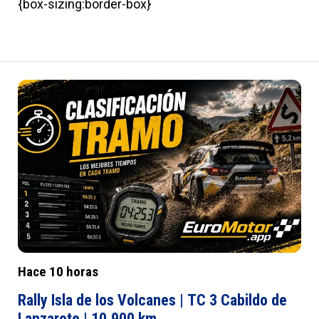
{box-sizing:border-box}
Hace 10 horas
Rally Isla de los Volcanes | TC 3 Cabildo de
Lanzarote | 10,900 km