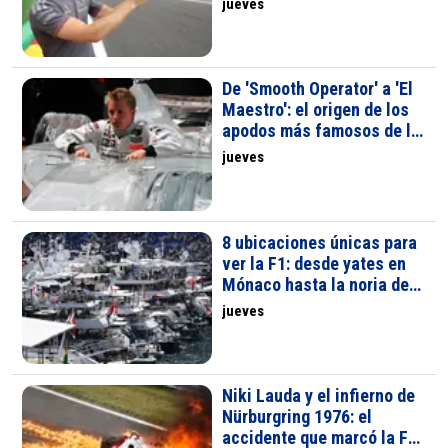
jueves
McIntyre
De 'Smooth Operator' a 'El
Maestro': el origen de los
apodos más famosos de la
F1
jueves
8 ubicaciones únicas para
ver la F1: desde yates en
Mónaco hasta la noria de
Suzuka
jueves
Niki Lauda y el infierno de
Nürburgring 1976: el
accidente que marcó la F1