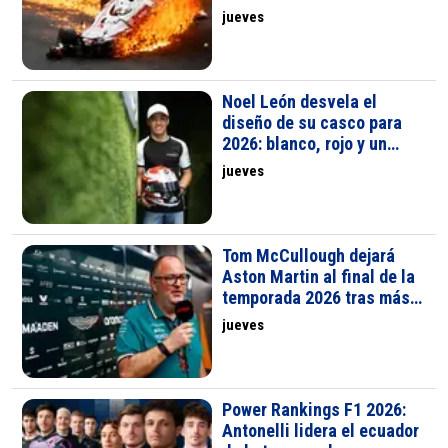
hace 50 años
jueves
Noel León desvela el
diseño de su casco para
2026: blanco, rojo y un
frontal agresivo con
jueves
Campos Racing
Tom McCullough dejará
Aston Martin al final de la
temporada 2026 tras más
de una década en el equipo
jueves
Power Rankings F1 2026:
Antonelli lidera el ecuador