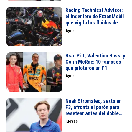
Racing Technical Advisor:
el ingeniero de ExxonMobil
que vigila los fluidos de
Red Bull en F1
Ayer
Brad Pitt, Valentino Rossi y
Colin McRae: 10 famosos
que pilotaron un F1
Ayer
Noah Stromsted, sexto en
F3, afronta el parón para
resetear antes del doble
final en Monza y Madrid
jueves