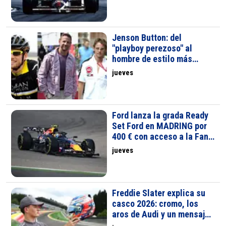
Jenson Button: del
"playboy perezoso" al
hombre de estilo más
elegante de la F1
jueves
Ford lanza la grada Ready
Set Ford en MADRING por
400 € con acceso a la Fan
Zone
jueves
Freddie Slater explica su
casco 2026: cromo, los
aros de Audi y un mensaje
de apoyo a su amigo Will