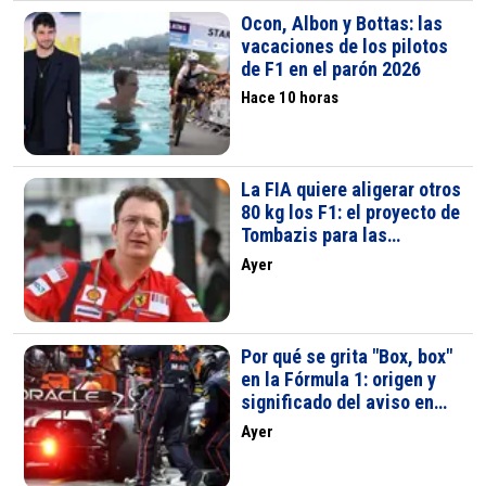
Ocon, Albon y Bottas: las
vacaciones de los pilotos
de F1 en el parón 2026
Hace 10 horas
La FIA quiere aligerar otros
80 kg los F1: el proyecto de
Tombazis para las
próximas temporadas
Ayer
Por qué se grita "Box, box"
en la Fórmula 1: origen y
significado del aviso en
boxes
Ayer