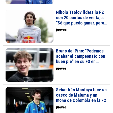
Nikola Tsolov lidera la F2
con 20 puntos de ventaja:
"Sé que puedo ganar, pero
no necesito hacerlo"
jueves
Bruno del Pino: "Podemos
acabar el campeonato con
buen pie" en su F3 en
Madrid
jueves
Sebastián Montoya luce un
casco de Maluma y un
mono de Colombia en la F2
jueves