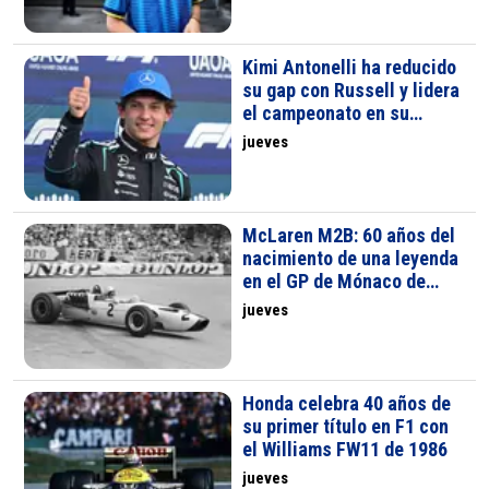
Kimi Antonelli ha reducido
su gap con Russell y lidera
el campeonato en su
segunda temporada
jueves
McLaren M2B: 60 años del
nacimiento de una leyenda
en el GP de Mónaco de
1966
jueves
Honda celebra 40 años de
su primer título en F1 con
el Williams FW11 de 1986
jueves