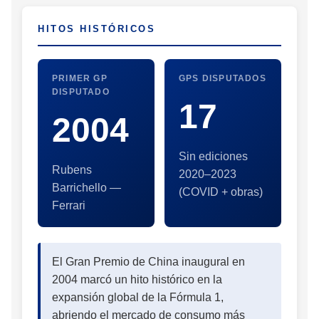
HITOS HISTÓRICOS
PRIMER GP
GPS DISPUTADOS
DISPUTADO
17
2004
Sin ediciones
Rubens
2020–2023
Barrichello —
(COVID + obras)
Ferrari
El Gran Premio de China inaugural en
2004 marcó un hito histórico en la
expansión global de la Fórmula 1,
abriendo el mercado de consumo más