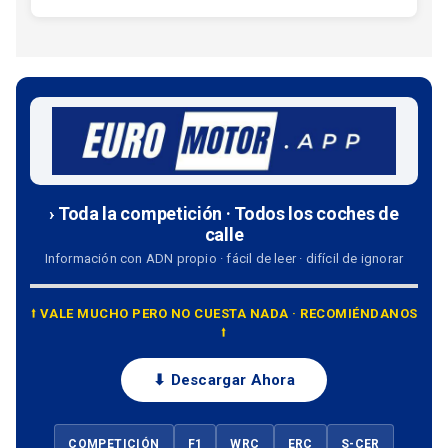
› Toda la competición · Todos los coches de
calle
Información con ADN propio · fácil de leer · difícil de ignorar
⭡ VALE MUCHO PERO NO CUESTA NADA · RECOMIÉNDANOS
⭡
⬇ Descargar Ahora
COMPETICIÓN
F1
WRC
ERC
S-CER