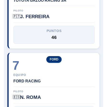
TOYOTA GAZOO RACING SA
PILOTO
J. FERREIRA
🇵🇹
PUNTOS
46
FORD
7
EQUIPO
FORD RACING
PILOTO
N. ROMA
🇪🇸