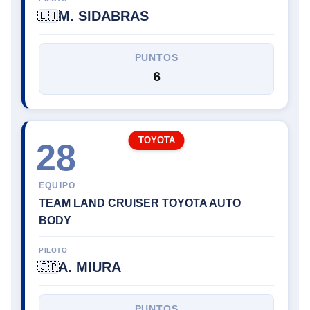
M. SIDABRAS
🇱🇹
PUNTOS
6
TOYOTA
28
EQUIPO
TEAM LAND CRUISER TOYOTA AUTO
BODY
PILOTO
A. MIURA
🇯🇵
PUNTOS