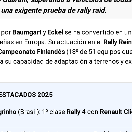
una exigente prueba de rally raid.
 por
Baumgart
y
Eckel
se ha convertido en un
leñas en Europa. Su actuación en el
Rally Rei
Campeonato Finlandés
(18º de 51 equipos qu
a su capacidad de adaptación a terrenos y e
ESTACADOS 2025
grinho
(Brasil): 1º clase
Rally 4
con
Renault Cli