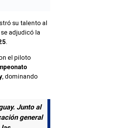
ró su talento al
, se adjudicó la
25
.
on el piloto
mpeonato
y
, dominando
guay. Junto al
icación general
 las