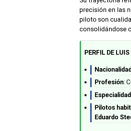
Su trayectoria ref
precisión en las n
piloto son cuali
consolidándose c
PERFIL DE LUIS
Nacionalida
Profesión
: 
Especialida
Pilotos habi
Eduardo Ste