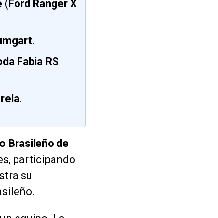
e
(
Ford Ranger X
aumgart
.
da Fabia RS
rela
.
 Brasileño de
s, participando
stra su
sileño.