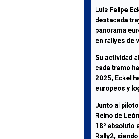
Luis Felipe Ec
destacada tra
panorama euro
en
rallyes de 
Su actividad a
cada tramo has
2025,
Eckel
ha
europeos y lo
Junto al pilot
Reino de Leó
18º absoluto 
Rally2
, siendo