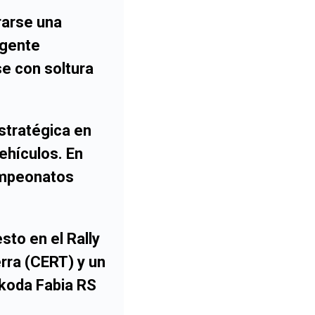
rarse una
igente
e con soltura
estratégica en
ehículos. En
campeonatos
esto en el
Rally
rra (CERT)
y un
koda Fabia RS