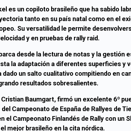
kel
es un copiloto brasileño que ha sabido lab
yectoria tanto en su país natal como en el ex
peo. Su versatilidad le permite desenvolvers
velocidad
y en pruebas de
rally raid
.
barca desde la lectura de notas y la gestión 
ta la adaptación a diferentes superficies y v
 dado un salto cualitativo compitiendo en 
grando resultados sobresalientes.
o
Cristian Baumgart
, firmó un excelente 6º pu
n
del
Campeonato de España de Rallyes de Tie
en el
Campeonato Finlandés de Rally
con un
S
 el mejor brasileño en la cita nórdica.