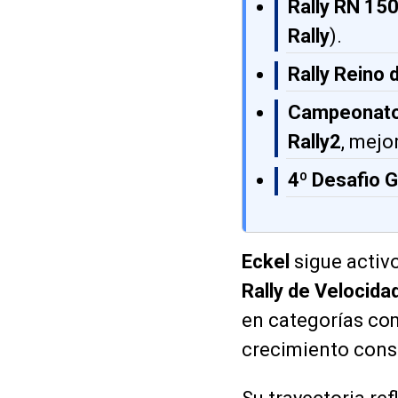
Rally RN 15
Rally
).
Rally Reino 
Campeonato
Rally2
, mejo
4º Desafio G
Eckel
sigue activ
Rally de Velocida
en categorías c
crecimiento cons