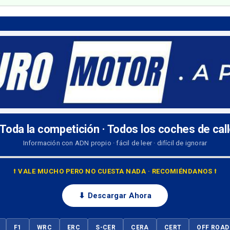
 Toda la competición · Todos los coches de cal
Información con ADN propio · fácil de leer · difícil de ignorar
⭡ VALE MUCHO PERO NO CUESTA NADA · RECOMIÉNDANOS ⭡
⬇ Descargar Ahora
F1
WRC
ERC
S-CER
CERA
CERT
OFF ROAD