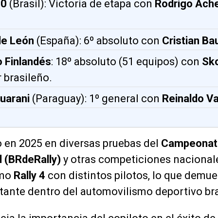
00
(Brasil): Victoria de etapa con
Rodrigo Ach
de León
(España): 6º absoluto con
Cristian B
 Finlandés
: 18º absoluto (51 equipos) con
Sko
r brasileño.
uarani
(Paraguay): 1º general con
Reinaldo Va
o en 2025 en diversas pruebas del
Campeonato
d (BRdeRally)
y otras competiciones nacionale
omo
Rally 4
con distintos pilotos, lo que demue
tante dentro del automovilismo deportivo bra