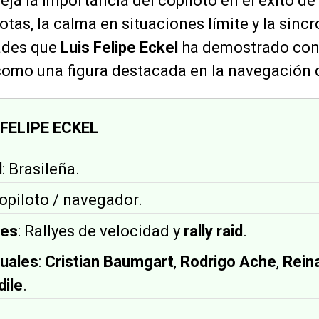
leja la importancia del copiloto en el éxito de
otas, la calma en situaciones límite y la sinc
dades que
Luis Felipe Eckel
ha demostrado con 
omo una figura destacada en la navegación de
 FELIPE ECKEL
d
: Brasileña.
Copiloto / navegador.
des
: Rallyes de velocidad y
rally raid
.
tuales
:
Cristian Baumgart
,
Rodrigo Ache
,
Rein
dile
.