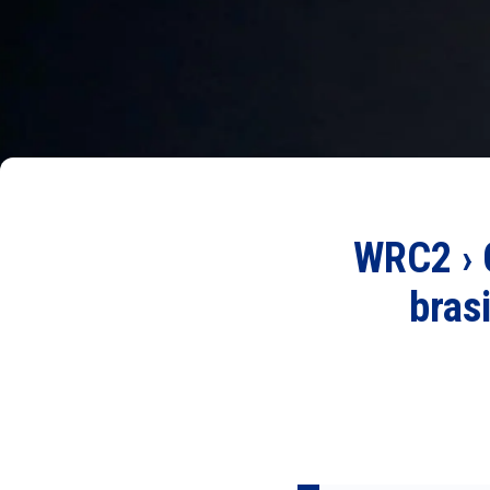
WRC2 › C
bras