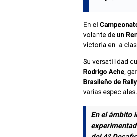
En el
Campeonato 
volante de un
Ren
victoria en la cla
Su versatilidad q
Rodrigo Ache
, ga
Brasileño de Rally
varias especiales
En el ámbito 
experimenta
del
4º Desafi