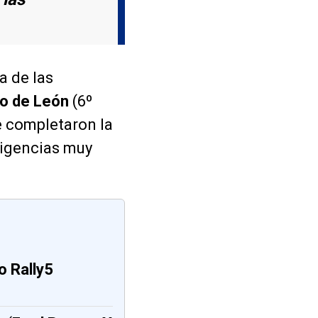
a de las
no de León
(6º
e completaron la
xigencias muy
o Rally5