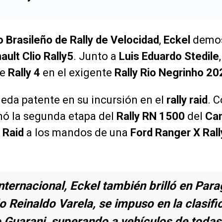
Brasileño de Rally de Velocidad
,
Eckel
demost
ault Clio Rally5
. Junto a
Luis Eduardo Stedile
se
Rally 4
en el exigente
Rally Rio Negrinho 20
ueda patente en su incursión en el
rally raid
. C
nó la segunda etapa del
Rally RN 1500
del
Ca
 Raid
a los mandos de una
Ford Ranger X Rall
.
internacional,
Eckel
también brilló en Para
do
Reinaldo Varela
, se impuso en la clasif
o Guarani
, superando a vehículos de todas