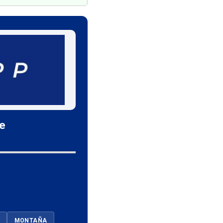
le
MONTAÑA