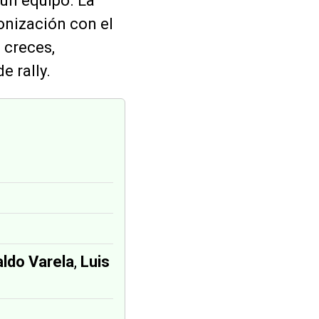
 un equipo. La
ronización con el
creces,
 rally.
aldo Varela
,
Luis