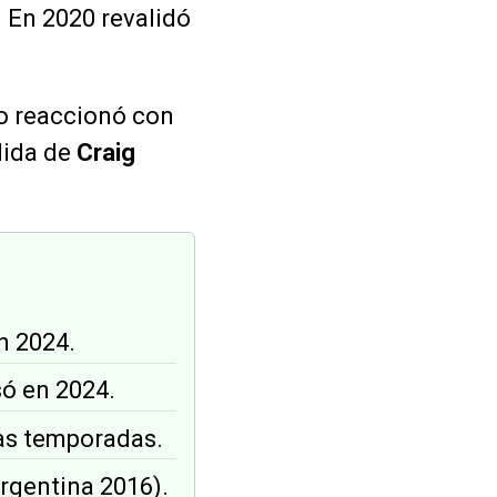
. En 2020 revalidó
po reaccionó con
dida de
Craig
n 2024.
só en 2024.
has temporadas.
Argentina 2016).