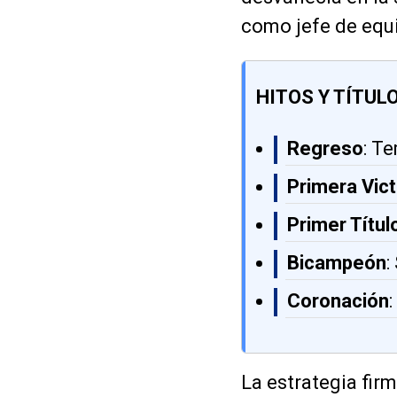
como jefe de equ
HITOS Y TÍTUL
Regreso
: T
Primera Vict
Primer Títul
Bicampeón
:
Coronación
:
La estrategia fir