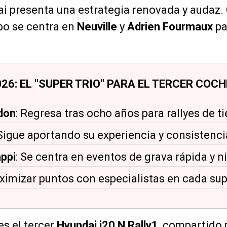
i presenta una estrategia renovada y audaz.
ipo se centra en
Neuville
y
Adrien Fourmaux
pa
26: EL "SUPER TRIO" PARA EL TERCER COCH
don
: Regresa tras ocho años para rallyes de ti
 Sigue aportando su experiencia y consistenci
ppi
: Se centra en eventos de grava rápida y n
ximizar puntos con especialistas en cada supe
s el tercer
Hyundai i20 N Rally1
, compartido 