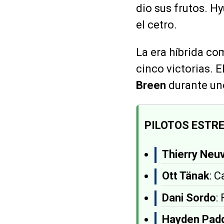
dio sus frutos. H
el cetro.
La era híbrida co
cinco victorias. 
Breen
durante uno
PILOTOS ESTRE
Thierry Neuv
Ott Tänak
: 
Dani Sordo
:
Hayden Pad