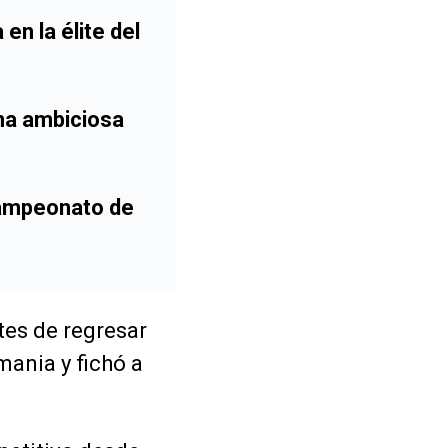
n la élite del
na ambiciosa
campeonato de
tes de regresar
mania y fichó a