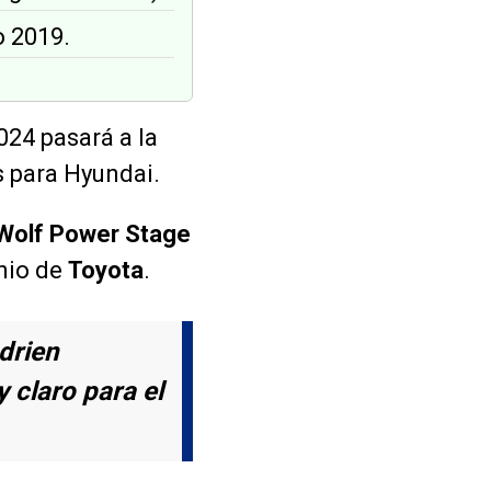
o 2019.
024 pasará a la
os para Hyundai.
Wolf Power Stage
inio de
Toyota
.
drien
 claro para el