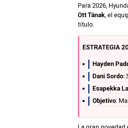
Para 2026, Hyunda
Ott Tänak
, el equ
título.
ESTRATEGIA 20
Hayden Pad
Dani Sordo
:
Esapekka La
Objetivo
: Ma
La gran novedad e