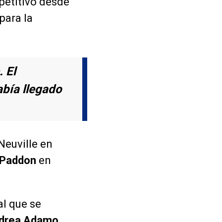
mpetitivo desde
para la
. El
bía llegado
Neuville en
 Paddon
en
al que se
drea Adamo