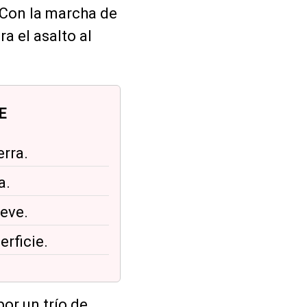
 Con la marcha de
ra el asalto al
E
erra.
a.
ieve.
rficie.
por un trío de