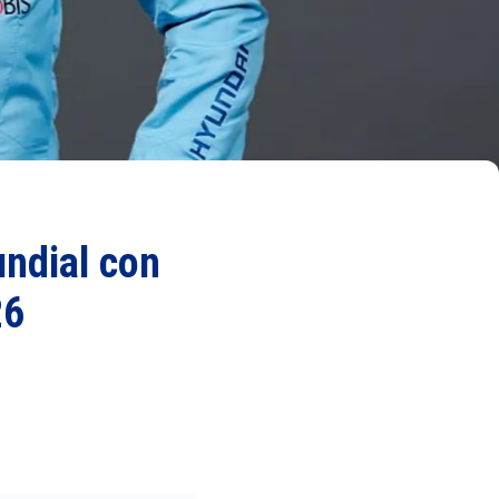
undial con
26