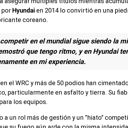
a asegurar múltiples títulos mientras acumu
e por
Hyundai
en 2014 lo convirtió en una pied
bricante coreano.
r competir en el mundial sigue siendo la 
emostró que tengo ritmo, y en Hyundai te
enamente en mi experiencia.
as en el WRC y más de 50 podios han cimenta
, particularmente en asfalto y tierra. Su fiab
 para los equipos.
o a un rol más de gestión y un "hiato" competi
e su fuego aún arde con la misma intensidad