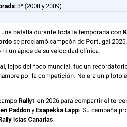
orada
: 3º (2008 y 2009).
n una batalla durante toda la temporada con
K
ordo
se proclamó campeón de Portugal 2025
 ni un ápice de su velocidad clínica.
al, lejos del foco mundial, fue un recordatori
 hambre por la competición. No era un piloto e
 campo
Rally1
en 2026 para compartir el terce
en Paddon
y
Esapekka Lappi
. Su campaña pr
Rally Islas Canarias
.