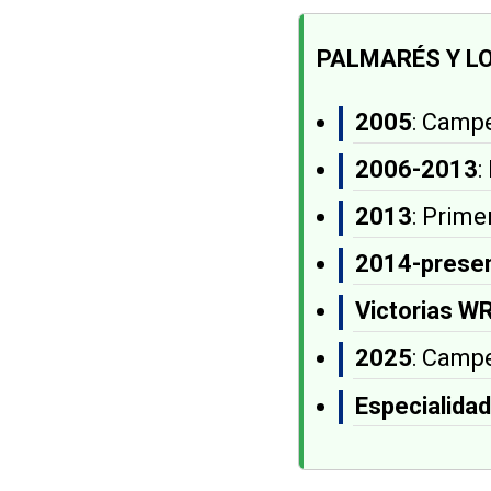
PALMARÉS Y L
2005
: Camp
2006-2013
:
2013
: Prime
2014-prese
Victorias W
2025
: Camp
Especialidad