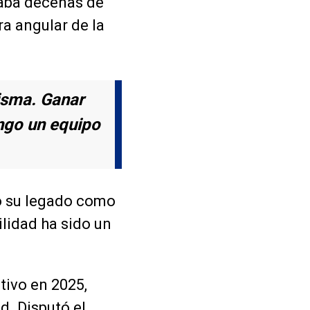
laba decenas de
ra angular de la
misma. Ganar
ngo un equipo
do su legado como
ilidad ha sido un
tivo en 2025,
. Disputó el