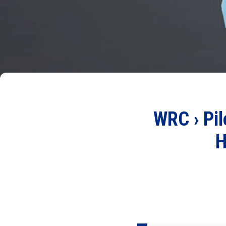
WRC › Pil
H