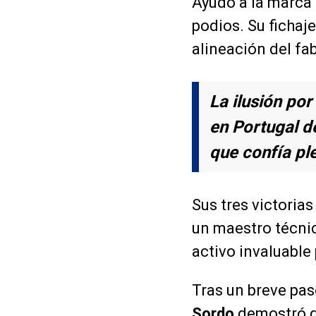
Ayudó a la marca 
podios. Su fichaj
alineación del fa
La ilusión po
en Portugal d
que confía pl
Sus tres victori
un maestro técnico
activo invaluable
Tras un breve pas
Sordo
demostró qu