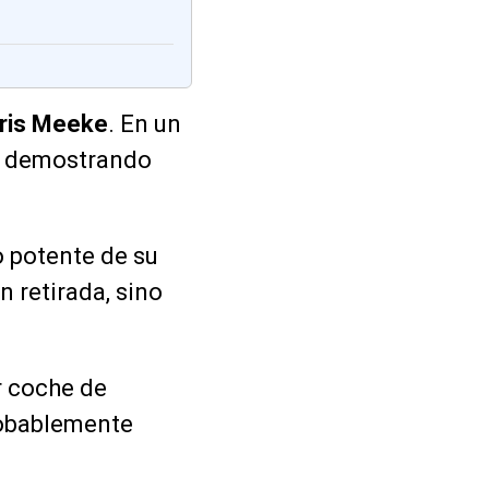
ris Meeke
. En un
, demostrando
o potente de su
n retirada, sino
r coche de
obablemente